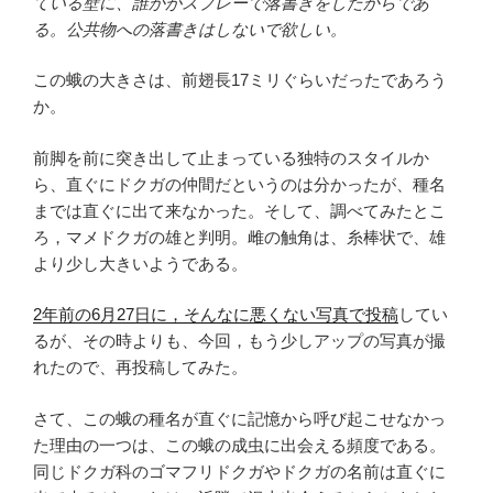
ている壁に、誰かがスプレーで落書きをしたからであ
る。公共物への落書きはしないで欲しい。
この蛾の大きさは、前翅長17ミリぐらいだったであろう
か。
前脚を前に突き出して止まっている独特のスタイルか
ら、直ぐにドクガの仲間だというのは分かったが、種名
までは直ぐに出て来なかった。そして、調べてみたとこ
ろ，マメドクガの雄と判明。雌の触角は、糸棒状で、雄
より少し大きいようである。
2年前の6月27日に，そんなに悪くない写真で投稿
してい
るが、その時よりも、今回，もう少しアップの写真が撮
れたので、再投稿してみた。
さて、この蛾の種名が直ぐに記憶から呼び起こせなかっ
た理由の一つは、この蛾の成虫に出会える頻度である。
同じドクガ科のゴマフリドクガやドクガの名前は直ぐに