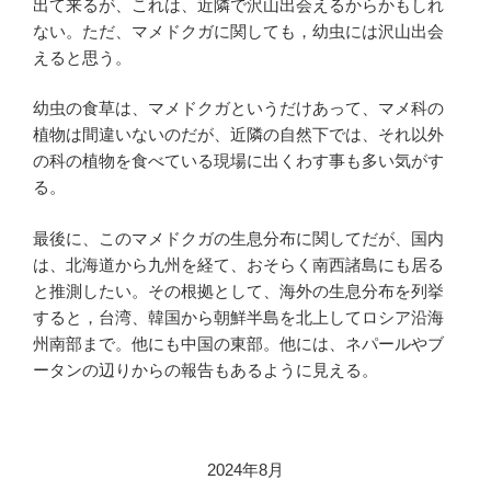
出て来るが、これは、近隣で沢山出会えるからかもしれ
ない。ただ、マメドクガに関しても，幼虫には沢山出会
えると思う。
幼虫の食草は、マメドクガというだけあって、マメ科の
植物は間違いないのだが、近隣の自然下では、それ以外
の科の植物を食べている現場に出くわす事も多い気がす
る。
最後に、このマメドクガの生息分布に関してだが、国内
は、北海道から九州を経て、おそらく南西諸島にも居る
と推測したい。その根拠として、海外の生息分布を列挙
すると，台湾、韓国から朝鮮半島を北上してロシア沿海
州南部まで。他にも中国の東部。他には、ネパールやブ
ータンの辺りからの報告もあるように見える。
2024年8月