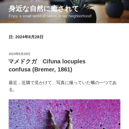
コ
身近な自然に癒されて
ン
Enjoy a small world of nature in our neighborhood!
テ
ン
ツ
日:
2024年8月28日
へ
ス
キ
投
2024年8月28日
ッ
稿
マメドクガ Cifuna locuples
日:
プ
confusa (Bremer, 1861)
最近，近隣で見かけて、写真に撮っていた蛾の一つであ
る。