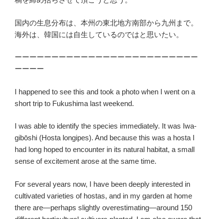
国内の生息分布は、本州の東北地方南部から九州まで。
海外は、韓国には自生しているのではと思いたい。
ーーーーーーーーーーーーーーーーーーーーーーーーー
ーーーー
I happened to see this and took a photo when I went on a
short trip to Fukushima last weekend.
I was able to identify the species immediately. It was Iwa-
gibōshi (Hosta longipes). And because this was a hosta I
had long hoped to encounter in its natural habitat, a small
sense of excitement arose at the same time.
For several years now, I have been deeply interested in
cultivated varieties of hostas, and in my garden at home
there are—perhaps slightly overestimating—around 150