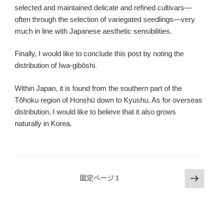
selected and maintained delicate and refined cultivars—
often through the selection of variegated seedlings—very
much in line with Japanese aesthetic sensibilities.
Finally, I would like to conclude this post by noting the
distribution of Iwa-gibōshi.
Within Japan, it is found from the southern part of the
Tōhoku region of Honshū down to Kyushu. As for overseas
distribution, I would like to believe that it also grows
naturally in Korea.
投
次
固定ページ
1
の
稿
ペ
の
ー
ペ