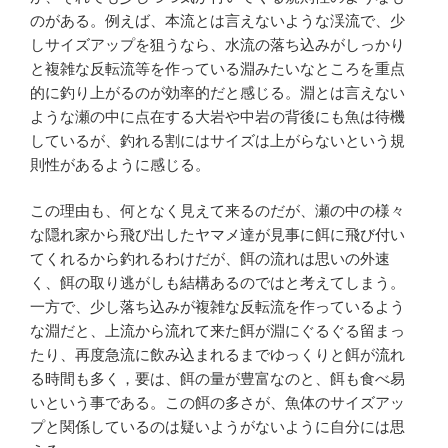
のがある。例えば、本流とは言えないような渓流で、少
しサイズアップを狙うなら、水流の落ち込みがしっかり
と複雑な反転流等を作っている淵みたいなところを重点
的に釣り上がるのが効率的だと感じる。淵とは言えない
ような瀬の中に点在する大岩や中岩の背後にも魚は待機
しているが、釣れる割にはサイズは上がらないという規
則性があるように感じる。
この理由も、何となく見えて来るのだが、瀬の中の様々
な隠れ家から飛び出したヤマメ達が見事に餌に飛び付い
てくれるから釣れるわけだが、餌の流れは思いの外速
く、餌の取り逃がしも結構あるのではと考えてしまう。
一方で、少し落ち込みが複雑な反転流を作っているよう
な淵だと、上流から流れて来た餌が淵にぐるぐる留まっ
たり、再度急流に飲み込まれるまでゆっくりと餌が流れ
る時間も多く，要は、餌の量が豊富なのと、餌も食べ易
いという事である。この餌の多さが、魚体のサイズアッ
プと関係しているのは疑いようがないように自分には思