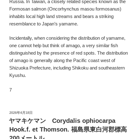
Russia. In Taiwan, a closely related species known as the
Formosan salmon (Oncorhynchus masou formosanus)
inhabits local high land streams and bears a striking
resemblance to Japan’s yamame.
Incidentally, when considering the distribution of yamame,
one cannot help but think of amago, a very similar fish
distinguished by the presence of red spots. The distribution
of amago is generally along the Pacific coast west of
Shizuoka Prefecture, including Shikoku and southeastern
Kyushu.
7
投
2026年4月18日
稿
ヤマキケマン Corydalis ophiocarpa
日:
Hook.f. et Thomson. 福島県東白河郡標高
200メートル