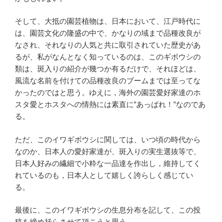
そして、大抵の園芸植物は、日本において、江戸時代に
は、園芸文化の隆盛の中で、かなりの域まで品種改良が
なされ、それなりの人気と共に取引されていた歴史があ
るが、私がなんとなく知っているのは、このギボウシの
類は、斑入りの紹介が幾つか有るだけで、それほどは、
風流な名前を付けての品種改良のブームまでは至ってな
かったのではと思う。ゆえに，海外の園芸愛好家達のホ
スタ愛とホスタへの情熱には素直に”あっぱれ！”なのであ
る。
ただ、このイワギボウシに関しては、いつ頃の時代から
なのか、日本人の愛好家達が、斑入りの実生選抜等で、
日本人好みの繊細で小粋な一品達を作出し，維持してく
れているのも，日本人として嬉しく誇らしく感じてい
る。
最後に、このイワギボウシの生息分布を記して、この投
稿を締め括らさせて頂こうと思う。