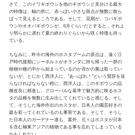
さて、このイワギボウシを他のギボウシと見分ける最大
の特徴は、軸の所に、赤っぽい小さな斑点が無数に散ら
ばって見えるところである。そして、花期が、コバギボ
ウシやオオバギボウシが、6月ぐらいだとすると，それよ
り明らかに遅れて夏の終わりぐらいから咲く特徴も持っ
ている。
ちなみに，昨今の海外のホスタブームの原点は、遠く江
戸時代後期にシーボルトがオランダに持ち帰った一群の
植物や種の中から始まっているのか否かの裏は取ってい
ないが、とにかく西洋人に、”あっぱれ！”という賛辞を送
らなければならない程に、西洋人は、このギボウシの品
種改良に精進し、グローバルな基準で魅力的に映るホス
タの品種を無数に生み出してくれていると感じる。そし
て、そうした海外作出のホスタが、日本人の園芸好きの
庭を彩ってくれているのも事実である。そして、そうし
た日本人のガーデナー達も、案外、元々はホスタが日本
を含む極東アジアの植物である事を忘れてしまっている
かもしれない。