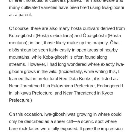
different horticultural cultivars planted. I am also aware that
many cultivated varieties have been bred using Iwa-gibōshi
as a parent.
Of course, there are also many hosta cultivars derived from
Koba-gibōshi (Hosta sieboldiana) and Ōba-gibōshi (Hosta
montana); in fact, those likely make up the majority. Ōba-
gibōshi can be seen fairly easily in open areas of nearby
mountains, while Koba-gibōshi is often found along
streams. However, I had long wondered where exactly Iwa-
gibōshi grows in the wild. (Incidentally, while writing this, I
learned that in prefectural Red Data Books, it is listed as
Near Threatened II in Fukushima Prefecture, Endangered I
in Ishikawa Prefecture, and Near Threatened in Kyoto
Prefecture.)
On this occasion, Iwa-gibōshi was growing in where could
only be described as a sheer cliff—a scenic spot where
bare rock faces were fully exposed. It gave the impression