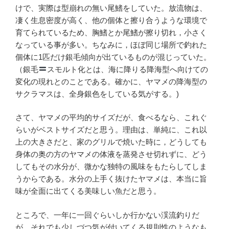
けで、実際は型崩れの無い尾鰭をしていた。放流物は、
凄く生息密度が高く、他の個体と擦り合うような環境で
育てられているため、胸鰭とか尾鰭が擦り切れ，小さく
なっている事が多い。ちなみに，ほぼ同じ場所で釣れた
個体に1匹だけ銀毛傾向が出ているものが混じっていた。
（銀毛
スモルト化とは、海に降りる降海型へ向けての
変化の現れとのことである。確かに、ヤマメの降海型の
サクラマスは、全身銀色をしている気がする。)
さて、ヤマメの平均的サイズだが、食べるなら、これぐ
らいがベストサイズだと思う。理由は、単純に、これ以
上の大きさだと、家のグリルで焼いた時に，どうしても
身体の奥の方のヤマメの体液を蒸発させ切れずに、どう
してもその水分が、微かな独特の風味をもたらしてしま
うからである。水分の上手く抜けたヤマメは、本当に旨
味が全面に出てくる美味しい魚だと思う。
ところで、一年に一回ぐらいしか行かない渓流釣りだ
が、それでも少しづつ気が付いてくる規則性のようなも