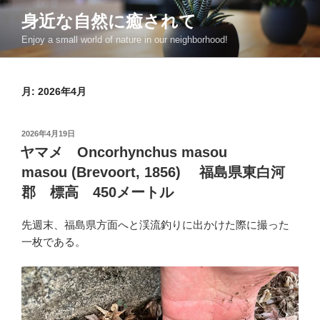
コ
身近な自然に癒されて
ン
Enjoy a small world of nature in our neighborhood!
テ
ン
ツ
月:
2026年4月
へ
ス
キ
投
2026年4月19日
ッ
稿
ヤマメ Oncorhynchus masou
日:
プ
masou (Brevoort, 1856) 福島県東白河
郡 標高 450メートル
先週末、福島県方面へと渓流釣りに出かけた際に撮った
一枚である。