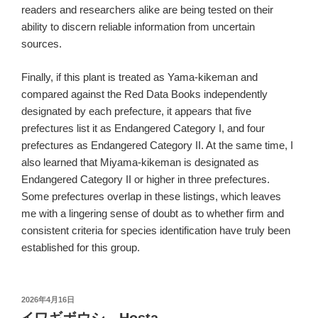
readers and researchers alike are being tested on their
ability to discern reliable information from uncertain
sources.
Finally, if this plant is treated as Yama-kikeman and
compared against the Red Data Books independently
designated by each prefecture, it appears that five
prefectures list it as Endangered Category I, and four
prefectures as Endangered Category II. At the same time, I
also learned that Miyama-kikeman is designated as
Endangered Category II or higher in three prefectures.
Some prefectures overlap in these listings, which leaves
me with a lingering sense of doubt as to whether firm and
consistent criteria for species identification have truly been
established for this group.
投
2026年4月16日
稿