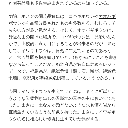
た園芸品種も多数生み出されているのを知っている。
勿論、ホスタの園芸品種には、コバギボウシや
オオバギ
ボウシ
から品種改良されたものも多数ある。むしろ，そ
ちらの方が多い気がする。そして、オオバギボウシは、
身近な山の開けた場所で、コバギボウシは、沢沿いなん
かで、比較的に直ぐ目にすることが出来るのだが、果た
して、イワギボウシは、何処に生えているのであろう
と、常々疑問を抱き続けていた。(ちなみに，これを書き
ながら知ったことだが、都道府県が独自に定めるレッド
データで、福島県が、絶滅危惧Ⅱ類，石川県が、絶滅危
惧I類、京都府が準絶滅危惧種にしているようである。)
今回，イワギボウシが生えていたのは、まさに断崖とい
うような岩盤剥き出しの景勝地の景色の中においてであ
った。まさに、土なんか殆どないような水も滴る岩から
直接生えているような印象を持った。まさに，イワギボ
ウシの名に相応しい環境に生えていた気がする。