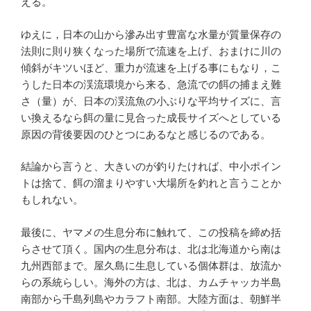
える。
ゆえに，日本の山から滲み出す豊富な水量が質量保存の
法則に則り狭くなった場所で流速を上げ、おまけに川の
傾斜がキツいほど、重力が流速を上げる事にもなり，こ
うした日本の渓流環境から来る、急流での餌の捕まえ難
さ（量）が、日本の渓流魚の小ぶりな平均サイズに、言
い換えるなら餌の量に見合った成長サイズへとしている
原因の背後要因のひとつにあるなと感じるのである。
結論から言うと、大きいのが釣りたければ、中小ポイン
トは捨て、餌の溜まりやすい大場所を釣れと言うことか
もしれない。
最後に、ヤマメの生息分布に触れて、この投稿を締め括
らさせて頂く。国内の生息分布は、北は北海道から南は
九州西部まで。屋久島に生息している個体群は、放流か
らの系統らしい。海外の方は、北は、カムチャッカ半島
南部から千島列島やカラフト南部。大陸方面は、朝鮮半