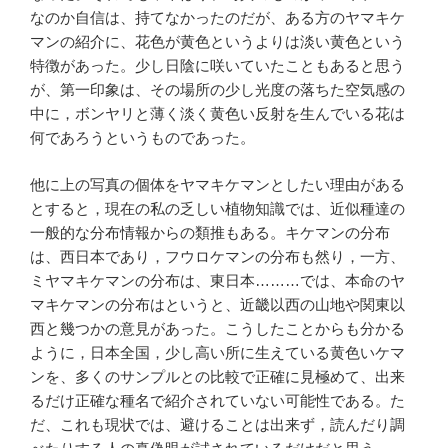
なのか自信は、持てなかったのだが、ある方のヤマキケ
マンの紹介に、花色が黄色というよりは淡い黄色という
特徴があった。少し日陰に咲いていたこともあると思う
が、第一印象は、その場所の少し光度の落ちた空気感の
中に，ボンヤリと薄く淡く黄色い反射を生んでいる花は
何であろうというものであった。
他に上の写真の個体をヤマキケマンとしたい理由がある
とすると，現在の私の乏しい植物知識では、近似種達の
一般的な分布情報からの類推もある。キケマンの分布
は、西日本であり，フウロケマンの分布も然り，一方、
ミヤマキケマンの分布は、東日本………では、本命のヤ
マキケマンの分布はというと、近畿以西の山地や関東以
西と幾つかの意見があった。こうしたことからも分かる
ように，日本全国，少し高い所に生えている黄色いケマ
ンを、多くのサンプルとの比較で正確に見極めて、出来
るだけ正確な種名で紹介されていない可能性である。た
だ、これも現状では、避けることは出来ず，読んだり調