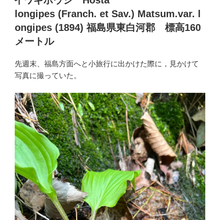
イワギボウシ Hosta
日:
longipes (Franch. et Sav.) Matsum.var. l
ongipes (1894) 福島県東白河郡 標高160
メートル
先週末、福島方面へと小旅行に出かけた際に，見かけて
写真に撮っていた。