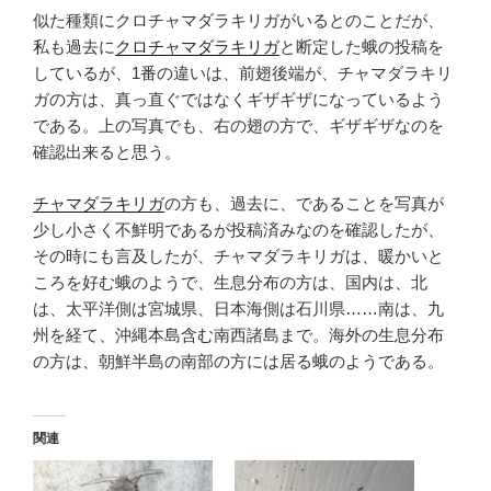
似た種類にクロチャマダラキリガがいるとのことだが、
私も過去に
クロチャマダラキリガ
と断定した蛾の投稿を
しているが、1番の違いは、前翅後端が、チャマダラキリ
ガの方は、真っ直ぐではなくギザギザになっているよう
である。上の写真でも、右の翅の方で、ギザギザなのを
確認出来ると思う。
チャマダラキリガ
の方も、過去に、であることを写真が
少し小さく不鮮明であるが投稿済みなのを確認したが、
その時にも言及したが、チャマダラキリガは、暖かいと
ころを好む蛾のようで、生息分布の方は、国内は、北
は、太平洋側は宮城県、日本海側は石川県……南は、九
州を経て、沖縄本島含む南西諸島まで。海外の生息分布
の方は、朝鮮半島の南部の方には居る蛾のようである。
関連