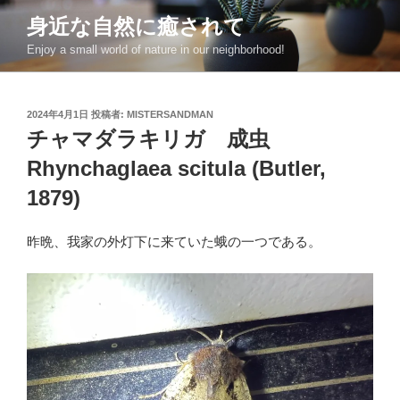
コ
身近な自然に癒されて
ン
Enjoy a small world of nature in our neighborhood!
テ
ン
ツ
投
2024年4月1日
投稿者:
MISTERSANDMAN
へ
稿
チャマダラキリガ 成虫
ス
日:
キ
Rhynchaglaea scitula (Butler,
ッ
1879)
プ
昨晩、我家の外灯下に来ていた蛾の一つである。