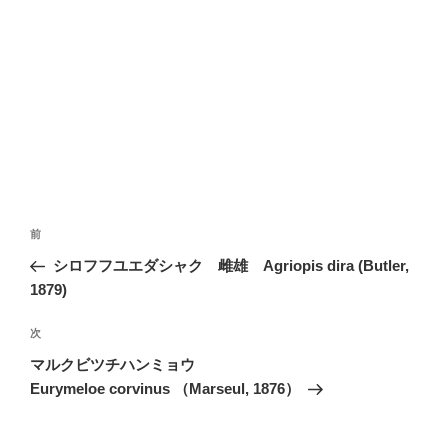
投
前
前
稿
の
シロフフユエダシャク 雌雄 Agriopis dira (Butler,
ナ
投
1879)
ビ
稿
ゲ
次
次
の
ー
マルクビツチハンミョウ
投
シ
Eurymeloe corvinus （Marseul, 1876）
稿
ョ
ン