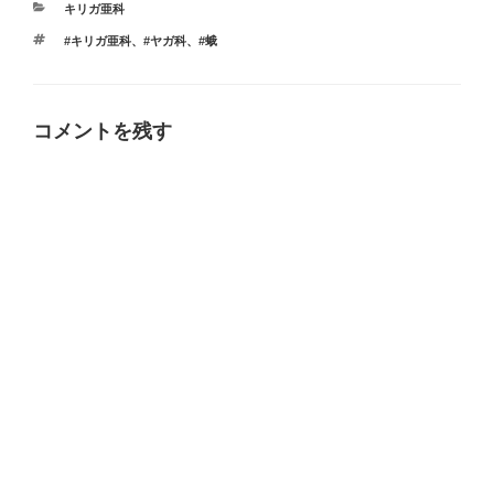
カ
キリガ亜科
テ
タ
#キリガ亜科
、
#ヤガ科
、
#蛾
ゴ
グ
リ
ー
コメントを残す