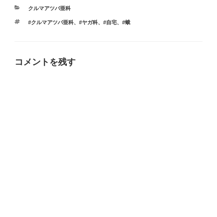
カ
クルマアツバ亜科
テ
タ
#クルマアツバ亜科
、
#ヤガ科
、
#自宅
、
#蛾
ゴ
グ
リ
ー
コメントを残す