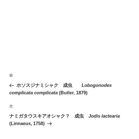
投
前
前
稿
の
ホソスジナミシャク 成虫
Lobogonodes
ナ
投
complicata complicata
(Butler, 1879)
ビ
稿
ゲ
次
次
の
ー
ナミガタウスキアオシャク？ 成虫
Jodis lactearia
投
シ
(Linnaeus, 1758)
稿
ョ