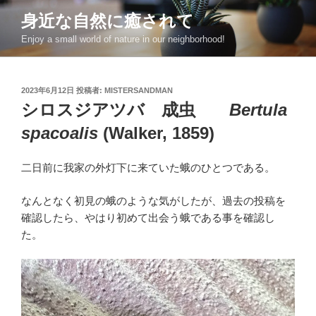
コ
身近な自然に癒されて
ン
Enjoy a small world of nature in our neighborhood!
テ
ン
ツ
投
2023年6月12日
投稿者:
MISTERSANDMAN
へ
稿
シロスジアツバ 成虫
Bertula
ス
日:
キ
spacoalis
(Walker, 1859)
ッ
プ
二日前に我家の外灯下に来ていた蛾のひとつである。
なんとなく初見の蛾のような気がしたが、過去の投稿を
確認したら、やはり初めて出会う蛾である事を確認し
た。