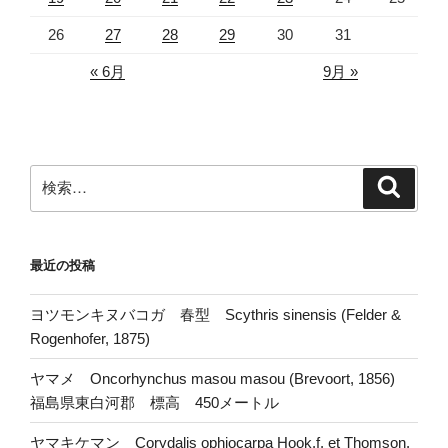
26
27
28
29
30
31
« 6月
9月 »
検
検
索
索:
最近の投稿
ヨツモンキヌバコガ 春型 Scythris sinensis (Felder &
Rogenhofer, 1875)
ヤマメ Oncorhynchus masou masou (Brevoort, 1856)
福島県東白河郡 標高 450メートル
ヤマキケマン Corydalis ophiocarpa Hook.f. et Thomson.