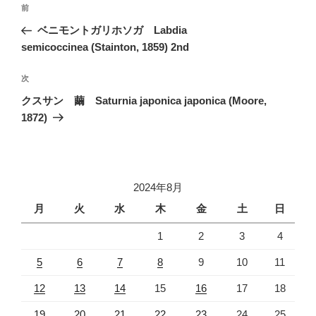
投
前
前
稿
の
ベニモントガリホソガ Labdia
ナ
投
semicoccinea (Stainton, 1859) 2nd
ビ
稿
ゲ
次
次
の
ー
クスサン 繭 Saturnia japonica japonica (Moore,
投
シ
1872)
稿
ョ
ン
2024年8月
月
火
水
木
金
土
日
1
2
3
4
5
6
7
8
9
10
11
12
13
14
15
16
17
18
19
20
21
22
23
24
25