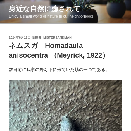
コ
身近な自然に癒されて
ン
Enjoy a small world of nature in our neighborhood!
テ
ン
ツ
投
2024年8月12日
投稿者:
MISTERSANDMAN
へ
稿
ネムスガ Homadaula
ス
日:
キ
anisocentra （Meyrick, 1922）
ッ
プ
数日前に我家の外灯下に来ていた蛾の一つである。