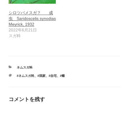
シロツバメスガ？ 成
虫 Saridoscelis synodias
Meyrick, 1932
2022年6月21日
スガ科
カ
ネムスガ科
テ
タ
#ネムスガ科
、
#我家
、
#自宅
、
#蛾
ゴ
グ
リ
ー
コメントを残す