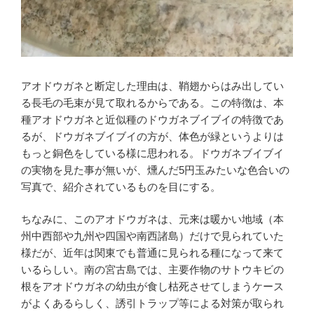
アオドウガネと断定した理由は、鞘翅からはみ出してい
る長毛の毛束が見て取れるからである。この特徴は、本
種アオドウガネと近似種のドウガネブイブイの特徴であ
るが、ドウガネブイブイの方が、体色が緑というよりは
もっと銅色をしている様に思われる。ドウガネブイブイ
の実物を見た事が無いが、燻んだ5円玉みたいな色合いの
写真で、紹介されているものを目にする。
ちなみに、このアオドウガネは、元来は暖かい地域（本
州中西部や九州や四国や南西諸島）だけで見られていた
様だが、近年は関東でも普通に見られる種になって来て
いるらしい。南の宮古島では、主要作物のサトウキビの
根をアオドウガネの幼虫が食し枯死させてしまうケース
がよくあるらしく、誘引トラップ等による対策が取られ