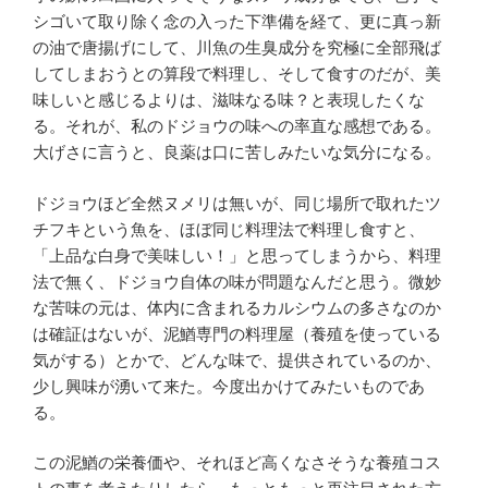
シゴいて取り除く念の入った下準備を経て、更に真っ新
の油で唐揚げにして、川魚の生臭成分を究極に全部飛ば
してしまおうとの算段で料理し、そして食すのだが、美
味しいと感じるよりは、滋味なる味？と表現したくな
る。それが、私のドジョウの味への率直な感想である。
大げさに言うと、良薬は口に苦しみたいな気分になる。
ドジョウほど全然ヌメリは無いが、同じ場所で取れたツ
チフキという魚を、ほぼ同じ料理法で料理し食すと、
「上品な白身で美味しい！」と思ってしまうから、料理
法で無く、ドジョウ自体の味が問題なんだと思う。微妙
な苦味の元は、体内に含まれるカルシウムの多さなのか
は確証はないが、泥鰌専門の料理屋（養殖を使っている
気がする）とかで、どんな味で、提供されているのか、
少し興味が湧いて来た。今度出かけてみたいものであ
る。
この泥鰌の栄養価や、それほど高くなさそうな養殖コス