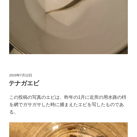
投
2019年7月12日
稿
テナガエビ
日:
この投稿の写真のエビは、昨年の1月に近所の用水路の枡
を網でガサガサした時に捕まえたエビを写したものであ
る。