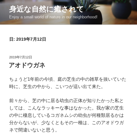
コ
身近な自然に癒されて
ン
Enjoy a small world of nature in our neighborhood!
テ
ン
ツ
日:
2019年7月12日
へ
ス
キ
投
2019年7月12日
ッ
稿
アオドウガネ
日:
プ
ちょうど1年前の今頃、庭の芝生の中の雑草を抜いていた
時に、芝生の中から、こいつが這い出て来た。
前々から、芝の中に居る幼虫の正体が知りたかった私と
しては、こんなラッキーな事はなかった。我が家の芝生
の中に棲息しているコガネムシの幼虫が何種類居るかは
分からないが、少なくともその一種は、このアオドウガ
ネで間違いないと思う。