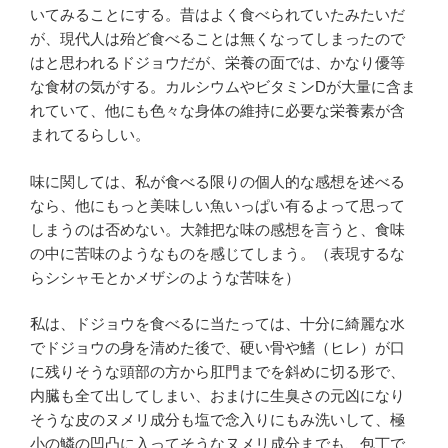
いてみることにする。昔はよく食べられていたみたいだ
が、現代人は殆ど食べることは無くなってしまったので
はと思われるドジョウだが、栄養の面では、かなり優等
な食材の気がする。カルシウムやビタミンDが大量に含ま
れていて、他にも色々な身体の維持に必要な栄養素が含
まれてるらしい。
味に関しては、私が食べる限りの個人的な感想を述べる
なら、他にもっと美味しい魚いっぱい有るよって思って
しまうのは否めない。大雑把な味の感想を言うと、食味
の中に苦味のようなものを感じてしまう。（表現するな
らシシャモとかメザシのような苦味を）
私は、ドジョウを食べるに当たっては、十分に綺麗な水
でドジョウの身を清めた後で、硬い骨や鰭（ヒレ）が口
に残りそうな頭部の方から肛門までを斜めに切る形で、
内臓も全て出してしまい、おまけに生臭さの元凶になり
そうな皮のヌメリ成分も塩で念入りにもみ洗いして、極
小の鱗の凹凸に入ってそうなヌメリ成分までも、包丁で