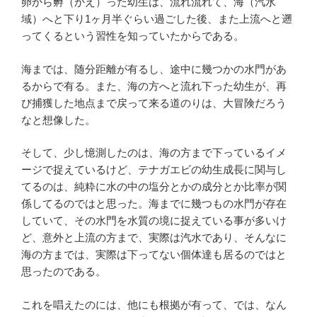
卵から孵（かえ）った幼生は、流れ流れて、海（汽水
域）へと下り1ヶ月半ぐらい過ごした後、また上流へと遡
ってくるという習性を知っていたからである。
海までは、随分距離が有るし、途中に幾つかの水門があ
るからで有る。また、海の方へと流れ下った幼生が、再
び捕獲した地点まで戻って来る道のりは、大冒険だろう
なと想像した。
そして、少し憶測したのは、海の方まで下っているイメ
ージで捉えているけど、テナガエビの幼生成長に関与し
てるのは、純粋に水の中の塩分とかの成分とか比率が関
係してるのではと思った。海までに幾つもの水門が存在
していて、その水門を水質の境に捉えている事が多いけ
ど、意外と上流の方まで、実際は汽水であり、そんなに
海の方までは、実際は下ってない個体達も居るのではと
思ったのである。
これを唱えたのには、他にも根拠が有って、では、なん