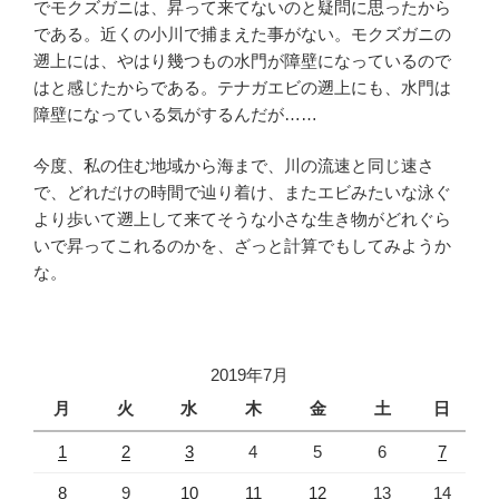
でモクズガニは、昇って来てないのと疑問に思ったから
である。近くの小川で捕まえた事がない。モクズガニの
遡上には、やはり幾つもの水門が障壁になっているので
はと感じたからである。テナガエビの遡上にも、水門は
障壁になっている気がするんだが……
今度、私の住む地域から海まで、川の流速と同じ速さ
で、どれだけの時間で辿り着け、またエビみたいな泳ぐ
より歩いて遡上して来てそうな小さな生き物がどれぐら
いで昇ってこれるのかを、ざっと計算でもしてみようか
な。
2019年7月
月
火
水
木
金
土
日
1
2
3
4
5
6
7
8
9
10
11
12
13
14