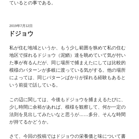
ているとの事である。
投
2019年7月12日
稿
ドジョウ
日:
私が住む地域というか、もう少し範囲を狭めて私の住む
地区で採れるドジョウ（泥鰌）達を眺めていて気が付い
た事が有るんだが、同じ場所で捕まえたにしては比較的
模様のパターンが多岐に渡っている気がする。他の場所
によっては、同じパターンばかりが採れる経験もあると
いう前提で話している。
この辺に関しては、今後もドジョウを捕まえるたびに、
少し時間に余裕があれば、模様を観察して、何か一定の
法則を見出してみたいなと思うが……多分、そんな時間
が持てるかどうか。
さて、今回の投稿ではドジョウの栄養価と味について書