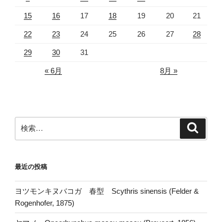
15
16
17
18
19
20
21
22
23
24
25
26
27
28
29
30
31
« 6月
8月 »
検
検
索
索:
最近の投稿
ヨツモンキヌバコガ 春型 Scythris sinensis (Felder &
Rogenhofer, 1875)