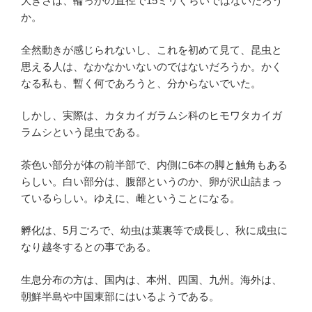
大きさは、輪っかの直径で15ミリぐらいではないだろう
か。
全然動きが感じられないし、これを初めて見て、昆虫と
思える人は、なかなかいないのではないだろうか。かく
なる私も、暫く何であろうと、分からないでいた。
しかし、実際は、カタカイガラムシ科のヒモワタカイガ
ラムシという昆虫である。
茶色い部分が体の前半部で、内側に6本の脚と触角もある
らしい。白い部分は、腹部というのか、卵が沢山詰まっ
ているらしい。ゆえに、雌ということになる。
孵化は、5月ごろで、幼虫は葉裏等で成長し、秋に成虫に
なり越冬するとの事である。
生息分布の方は、国内は、本州、四国、九州。海外は、
朝鮮半島や中国東部にはいるようである。