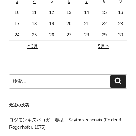
3
4
5
6
7
8
9
10
11
12
13
14
15
16
17
18
19
20
21
22
23
24
25
26
27
28
29
30
« 3月
5月 »
検
検
索
索:
最近の投稿
ヨツモンキヌバコガ 春型 Scythris sinensis (Felder &
Rogenhofer, 1875)