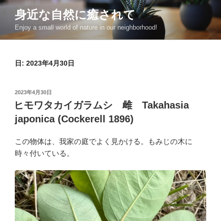
コ
身近な自然に癒されて
ン
Enjoy a small world of nature in our neighborhood!
テ
ン
ツ
日:
2023年4月30日
へ
ス
キ
投
2023年4月30日
ッ
稿
ヒモワタカイガラムシ 雌 Takahasia
日:
プ
japonica (Cockerell 1896)
この物体は、我家の庭でよく見かける。もみじの木に
時々付いている。