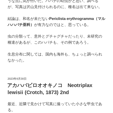
うな点に気が付いた。ハバチの幼虫かと思い、調べる
が、写真は沢山見付けられるのに、種名は出て来ない。
結論は、和名が未だない
Periclista erythrogramma（マル
ハハバチ亜科）
が有力なのではと、思っている。
虫の分類って、意外とグチャグチャだったり、未研究の
種達があるが、このハバチも、その例であろう。
生息分布に関しては、国内も海外も、ちょっと調べられ
なかった。
投
2023年4月30日
稿
アカハバビロオオキノコ Neotriplax
日:
lewisii (Crotch, 1873) 2nd
最近、近隣で見かけて写真に撮っていた小さな甲虫であ
る。