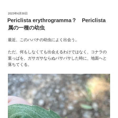
投
2023年4月30日
稿
Periclista erythrogramma？ Periclista
日:
属の一種の幼虫
最近、このハバチの幼虫によく出会う。
ただ、何もしなくても出会えるわけではなく、コナラの
葉っぱを、ガサガサならぬバサバサした時に、地面へと
落ちてくる。