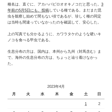
種名は、直ぐに、アカハバビロオオキノコだと思った。
3
年前の5月5日にも、投稿
している種である。まだまだ昆
虫を観察し始めて間もない頃であるが、珍しく種の同定
は当時も間違っていなかったのを確認して、安心した。
上の写真でも分かるように、カワラタケのような硬いキ
ノコを食べる甲虫である。
生息分布の方は、国内は、本州から九州（対馬含む）ま
で。海外の生息分布の方は、ちょっと辿り着けなかっ
た。
2023年4月
月
火
水
木
金
土
日
1
2