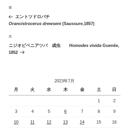
投
前
前
稿
の
エントツドロバチ
ナ
投
Orancistrocerus drewseni
(Saussure,1857)
ビ
稿
ゲ
次
次
の
ー
ニジオビベニアツバ 成虫
Homodes vivida
Guenée,
投
シ
1852
稿
ョ
ン
2023年7月
月
火
水
木
金
土
日
1
2
3
4
5
6
7
8
9
10
11
12
13
14
15
16