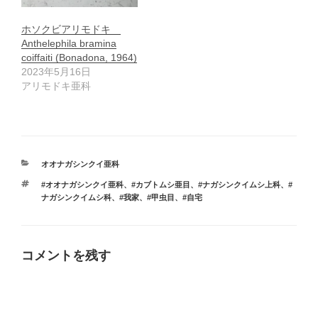
ホソクビアリモドキ
Anthelephila bramina
coiffaiti (Bonadona, 1964)
2023年5月16日
アリモドキ亜科
カ
オオナガシンクイ亜科
テ
タ
#オオナガシンクイ亜科
、
#カブトムシ亜目
、
#ナガシンクイムシ上科
、
#
ゴ
グ
ナガシンクイムシ科
、
#我家
、
#甲虫目
、
#自宅
リ
ー
コメントを残す