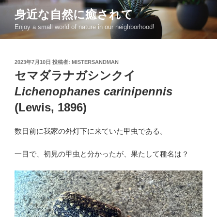
コ
身近な自然に癒されて
ン
Enjoy a small world of nature in our neighborhood!
テ
ン
ツ
投
2023年7月10日
投稿者:
MISTERSANDMAN
へ
稿
セマダラナガシンクイ
ス
日:
キ
Lichenophanes carinipennis
ッ
(Lewis, 1896)
プ
数日前に我家の外灯下に来ていた甲虫である。
一目で、初見の甲虫と分かったが、果たして種名は？