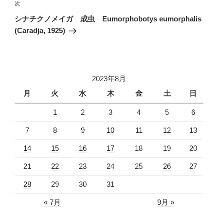
ゲ
次
次
の
ー
シナチクノメイガ 成虫 Eumorphobotys eumorphalis
投
シ
(Caradja, 1925)
稿
ョ
ン
2023年8月
月
火
水
木
金
土
日
1
2
3
4
5
6
7
8
9
10
11
12
13
14
15
16
17
18
19
20
21
22
23
24
25
26
27
28
29
30
31
« 7月
9月 »