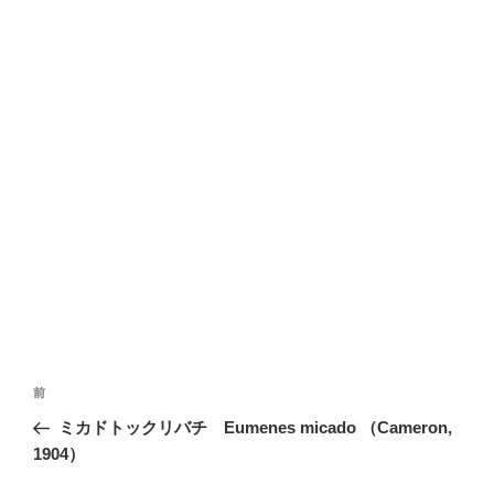
投
前
前
稿
の
ミカドトックリバチ Eumenes micado （Cameron,
ナ
投
1904）
ビ
稿