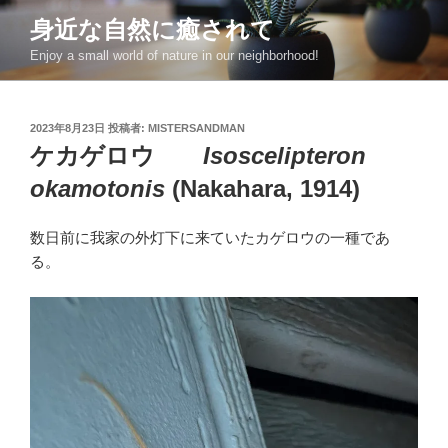
コ
身近な自然に癒されて
ン
Enjoy a small world of nature in our neighborhood!
テ
ン
ツ
投
2023年8月23日
投稿者:
MISTERSANDMAN
へ
稿
ケカゲロウ
Isoscelipteron
ス
日:
キ
okamotonis
(Nakahara, 1914)
ッ
プ
数日前に我家の外灯下に来ていたカゲロウの一種であ
る。