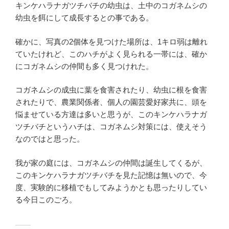
キンケハラナガツチバチの幼虫は、土中のコガネムシの
幼虫を餌にして成長するとの事である。
確かに、写真の2個体を見つけた場所は、1キロ弱は離れ
ていたけれど、このハチがよく見られる一帯には、確か
にコガネムシの仲間も多く見つけれた。
コガネムシの成虫に葉を食害されたり、幼虫に根を食害
されたりで、農業関係者、個人の園芸愛好家共に、頭を
悩ませている方達は多いと思うが、このキンケハラナガ
ツチバチというハチは、コガネムシ対策には、使えそう
なのではと思った。
我が家の庭には、コガネムシの仲間は誕生してくるが、
このキンケハラナガツチバチを見た記憶は無いので、今
度、実験的に移植でもしてみようかとも思ったりしてい
る今日このごろ。