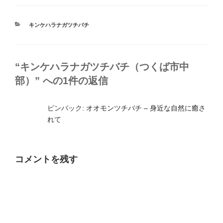
カ
キンケハラナガツチバチ
テ
ゴ
リ
ー
“キンケハラナガツチバチ（つくば市中
部）” への1件の返信
ピンバック:
オオモンツチバチ – 身近な自然に癒さ
れて
コメントを残す