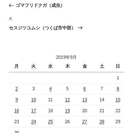
稿
の
ゴマフリドクガ（成虫）
ナ
投
ビ
稿
次
次
ゲ
の
セスジツユムシ（つくば市中部）
投
ー
稿
シ
ョ
2019年9月
ン
月
火
水
木
金
土
日
1
2
3
4
5
6
7
8
9
10
11
12
13
14
15
16
17
18
19
20
21
22
23
24
25
26
27
28
29
30