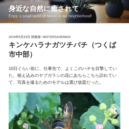
コ
身近な自然に癒されて
ン
Enjoy a small world of nature in our neighborhood!
テ
ン
ツ
投
2019年9月24日
投稿者:
MISTERSANDMAN
へ
稿
キンケハラナガツチバチ（つくば
ス
日:
キ
市中部）
ッ
プ
10日ぐらい前に、仕事先で、よくこのハチを目撃してい
た。植え込みのヤブガラシの花にあちらこちら訪れてい
て、写真を撮るためのモデルは選び放題だった。