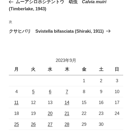
ムーアシロホシテントウ 幼虫
Calvia muiri
ナ
投
(Timberlake, 1943)
ビ
稿
ゲ
次
次
の
ー
クサヒバリ Svistella bifasciata (Shiraki, 1911)
投
シ
稿
ョ
ン
2023年9月
月
火
水
木
金
土
日
1
2
3
4
5
6
7
8
9
10
11
12
13
14
15
16
17
18
19
20
21
22
23
24
25
26
27
28
29
30