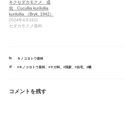
キクセダカモクメ 成
虫 Cucullia kurilullia
kurilullia （Bryk, 1942）
2024年4月16日
セダカモクメ亜科
カ
キノコヨトウ亜科
テ
タ
#キノコヨトウ亜科
、
#ヤガ科
、
#我家
、
#自宅
、
#蛾
ゴ
グ
リ
ー
コメントを残す