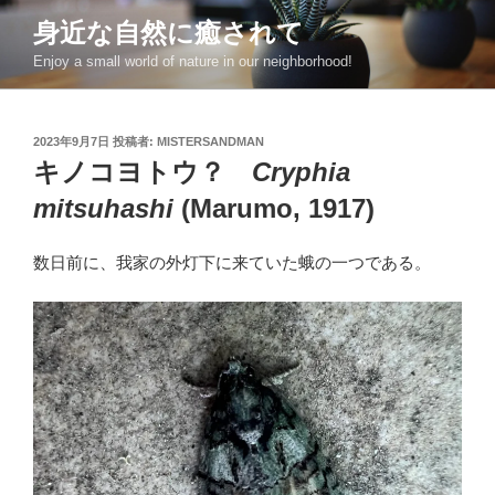
コ
身近な自然に癒されて
ン
Enjoy a small world of nature in our neighborhood!
テ
ン
ツ
投
2023年9月7日
投稿者:
MISTERSANDMAN
へ
稿
キノコヨトウ？
Cryphia
ス
日:
キ
mitsuhashi
(Marumo, 1917)
ッ
プ
数日前に、我家の外灯下に来ていた蛾の一つである。