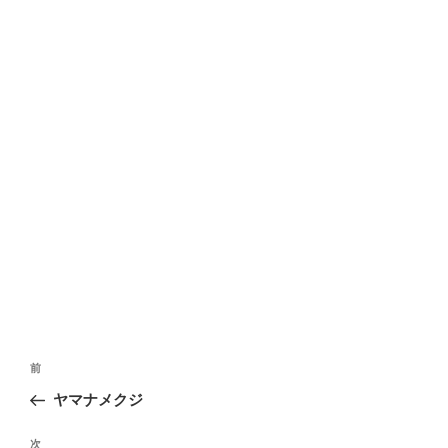
投
前
前
稿
の
ヤマナメクジ
ナ
投
ビ
稿
次
次