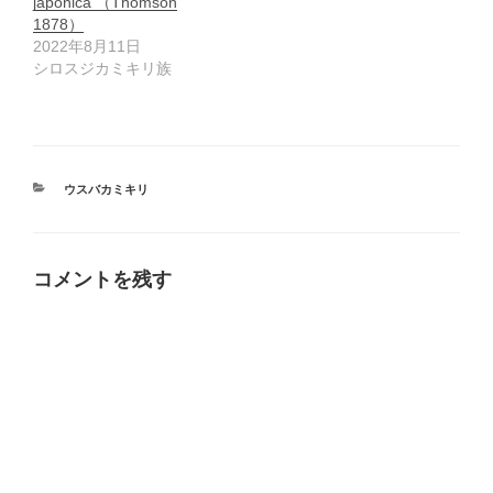
japonica （Thomson
1878）
2022年8月11日
シロスジカミキリ族
カ
ウスバカミキリ
テ
ゴ
リ
ー
コメントを残す