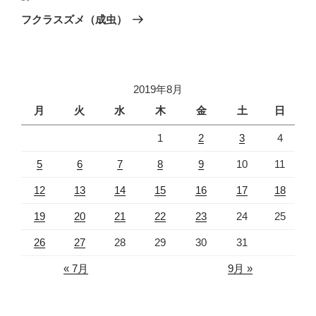
ゲ
の
フクラスズメ（成虫）
投
ー
稿
シ
ョ
2019年8月
ン
月
火
水
木
金
土
日
1
2
3
4
5
6
7
8
9
10
11
12
13
14
15
16
17
18
19
20
21
22
23
24
25
26
27
28
29
30
31
« 7月
9月 »