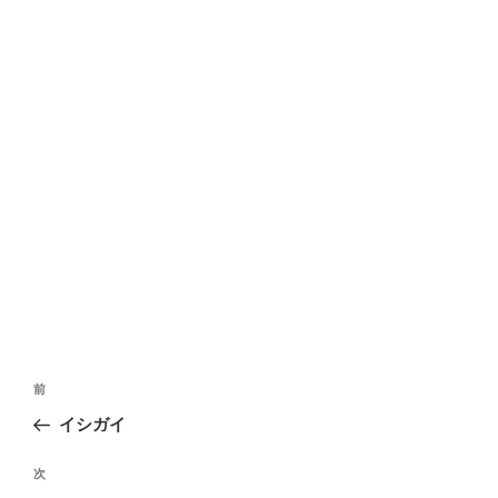
投
前
前
稿
の
イシガイ
ナ
投
ビ
稿
次
次