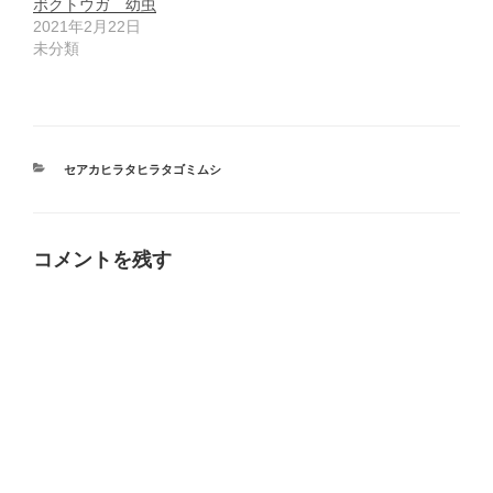
ボクトウガ 幼虫
2021年2月22日
未分類
カ
セアカヒラタヒラタゴミムシ
テ
ゴ
リ
ー
コメントを残す