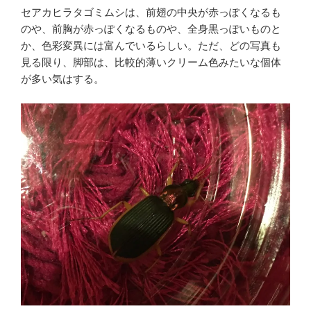
セアカヒラタゴミムシは、前翅の中央が赤っぽくなるも
のや、前胸が赤っぽくなるものや、全身黒っぽいものと
か、色彩変異には富んでいるらしい。ただ、どの写真も
見る限り、脚部は、比較的薄いクリーム色みたいな個体
が多い気はする。