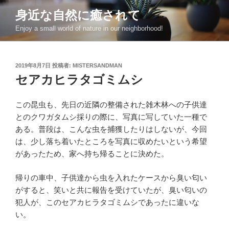
コ
身近な自然に癒されて
ン
Enjoy a small world of nature in our neighborhood!
テ
ン
ツ
投
2019年8月7日
投稿者:
MISTERSANDMAN
へ
稿
セアカヒラタゴミムシ
ス
日:
キ
ッ
この昆虫も、先日の近隣の整備された雑木林への子供達
プ
とのクワガタムシ採りの際に、写真に写していた一種で
ある。普段は、こんな虫を捕獲したりはしないが、今回
は、少し落ち着いたところを写真に収めたいという希望
があったため、家へ持ち帰ることに決めた。
帰りの車中、子供達から虫を入れたケースから臭い匂い
がすると、笑いと共に報告を受けていたが、臭い匂いの
犯人が、このセアカヒラタゴミムシであったに違いな
い。