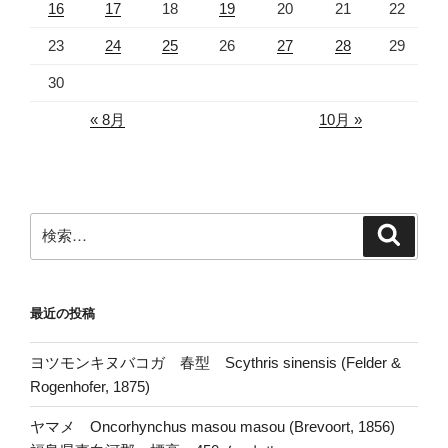
16
17
18
19
20
21
22
23
24
25
26
27
28
29
30
« 8月
10月 »
検
検
索
索:
最近の投稿
ヨツモンキヌバコガ 春型 Scythris sinensis (Felder &
Rogenhofer, 1875)
ヤマメ Oncorhynchus masou masou (Brevoort, 1856)