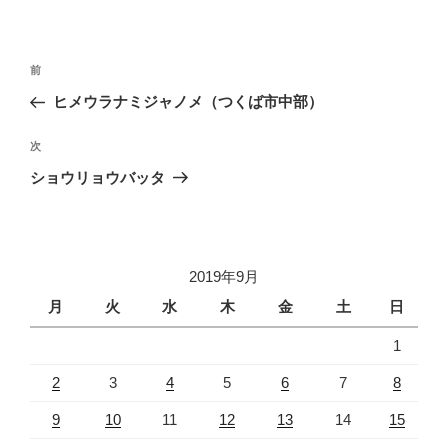
投
前
前
稿
の
ヒメウラナミジャノメ（つくば市中部）
ナ
投
ビ
稿
次
次
ゲ
の
ショウリョウバッタ
投
ー
稿
シ
ョ
2019年9月
ン
月
火
水
木
金
土
日
1
2
3
4
5
6
7
8
9
10
11
12
13
14
15