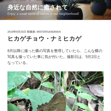
コ
身近な自然に癒されて
ン
Enjoy a small world of nature in our neighborhood!
テ
ン
ツ
投
2019年9月25日
投稿者:
MISTERSANDMAN
へ
稿
ヒカゲチョウ・ナミヒカゲ
ス
日:
キ
ッ
8月以降に撮った蝶の写真を整理していたら、こんな蝶の
プ
写真も撮っていた事に気が付いた。撮影日は、9月2日と
なっている。