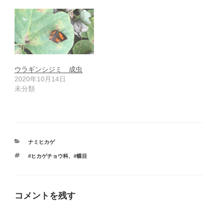
ウラギンシジミ 成虫
2020年10月14日
未分類
カ
ナミヒカゲ
テ
タ
#ヒカゲチョウ科
、
#蝶目
ゴ
グ
リ
ー
コメントを残す