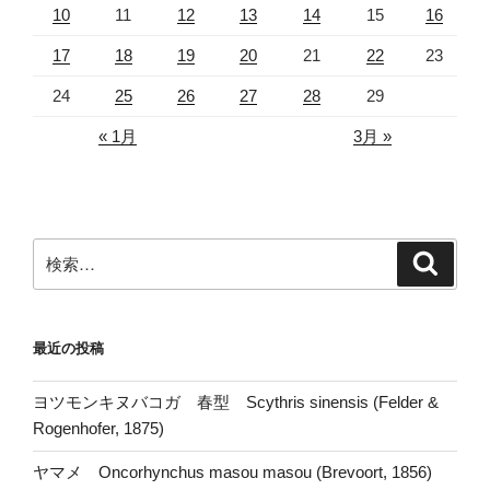
10
11
12
13
14
15
16
17
18
19
20
21
22
23
24
25
26
27
28
29
« 1月
3月 »
検
検
索
索:
最近の投稿
ヨツモンキヌバコガ 春型 Scythris sinensis (Felder &
Rogenhofer, 1875)
ヤマメ Oncorhynchus masou masou (Brevoort, 1856)