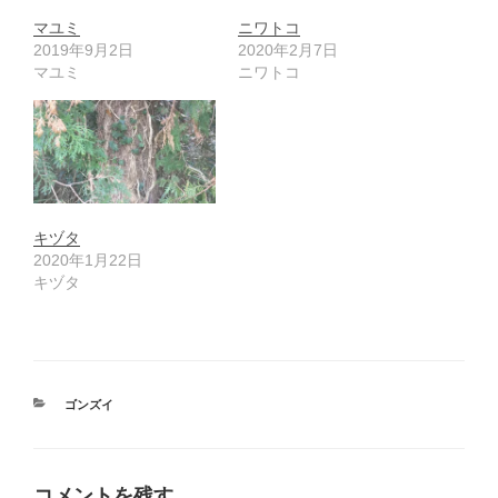
マユミ
ニワトコ
2019年9月2日
2020年2月7日
マユミ
ニワトコ
キヅタ
2020年1月22日
キヅタ
カ
ゴンズイ
テ
ゴ
リ
ー
コメントを残す