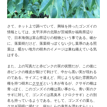
さて、ネット上で調べていて、興味を持ったゴンズイの
情報としては、太平洋岸の北限が茨城県か福島県辺り
で、日本海側は富山県辺りの植物という事である。確か
に、落葉樹だけど、落葉樹っぽくない少し葉厚のある照
葉は、暖かい地方の樹木のイメージは兼ね備えている気
はする。
また、上の写真だと赤ピンクの実の状態だが、この後に
赤ピンクの種皮が裂けて剥けて、中から黒い実が現れる
のである。サイズこそ違えど、同じような似た雰囲気の
種を持つ樹木に
クサギ
という木が有るが、クサギの種は
青っぽく、このゴンズイの種は黒い事から、青い実のク
サギに対して、ゴンズイは黒臭木（クロクサギ）との別
名も持っているようである。そして、ゴンズイの葉も、
クサギ同様に揉むと、何かしらの臭気を漂わすらしい。