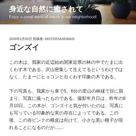
コ
身近な自然に癒されて
ン
Enjoy a small world of nature in our neighborhood!
テ
ン
ツ
投
2020年2月20日
投稿者:
MISTERSANDMAN
へ
稿
ゴンズイ
ス
日:
キ
ッ
この木は、我家の近辺始め関東近県の林の中でたまに出
プ
くわす木である。沢山密集して生えてるというわけでは
なく、たまーにヒョコンと出くわす印象の木である。
下の写真も、我家から車で5、6分の里山の林縁で目に留
まり、写真に撮ったものである。撮影年月日は、昨年の8
月10日。この木が、ゴンズイと気が付いたのは、写真に
も写っている印象的な実の存在によってである。この
後、この赤ピンクの種皮は向けて、小さな黒い種子が現
れることになるのだが……