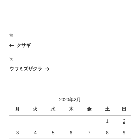
投
前
前
稿
の
クサギ
ナ
投
ビ
稿
次
次
ゲ
の
ウワミズザクラ
投
ー
稿
シ
ョ
2020年2月
ン
月
火
水
木
金
土
日
1
2
3
4
5
6
7
8
9