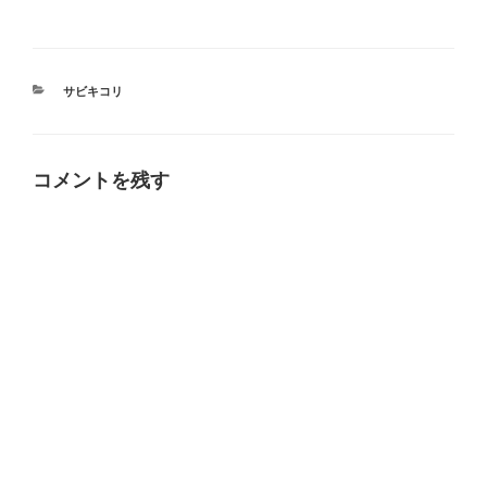
カ
サビキコリ
テ
ゴ
リ
ー
コメントを残す