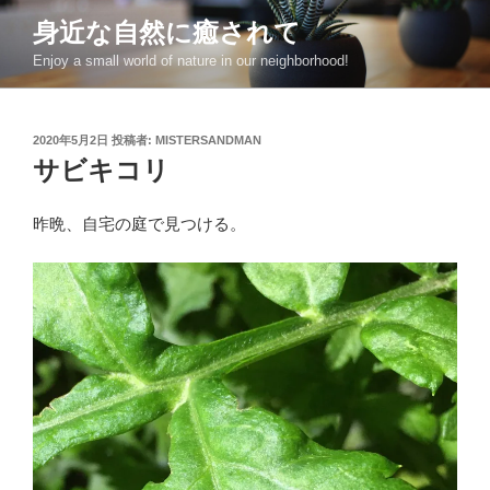
コ
身近な自然に癒されて
ン
Enjoy a small world of nature in our neighborhood!
テ
ン
ツ
投
2020年5月2日
投稿者:
MISTERSANDMAN
へ
稿
サビキコリ
ス
日:
キ
ッ
昨晩、自宅の庭で見つける。
プ