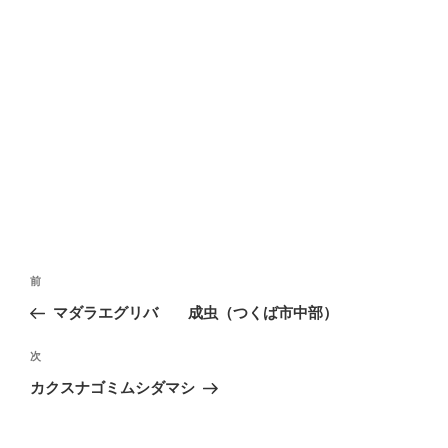
投
前
前
稿
の
マダラエグリバ 成虫（つくば市中部）
ナ
投
ビ
稿
次
次
ゲ
の
カクスナゴミムシダマシ
投
ー
稿
シ