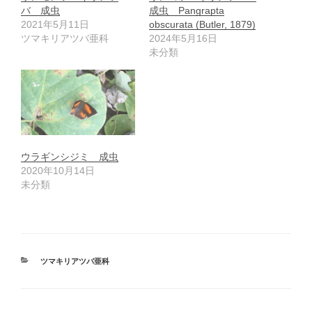
バ 成虫
成虫 Pangrapta
2021年5月11日
obscurata (Butler, 1879)
ツマキリアツバ亜科
2024年5月16日
未分類
ウラギンシジミ 成虫
2020年10月14日
未分類
カ
ツマキリアツバ亜科
テ
ゴ
リ
ー