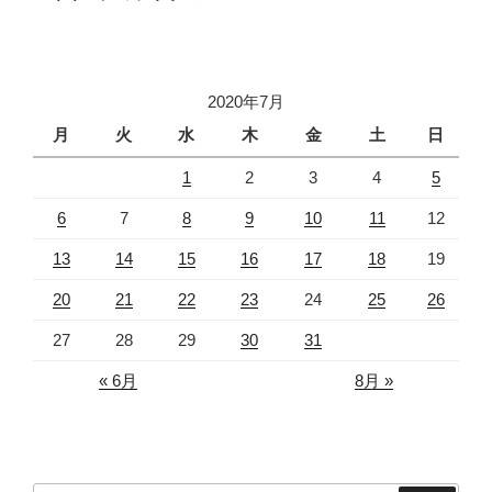
投
ー
稿
シ
ョ
2020年7月
ン
月
火
水
木
金
土
日
1
2
3
4
5
6
7
8
9
10
11
12
13
14
15
16
17
18
19
20
21
22
23
24
25
26
27
28
29
30
31
« 6月
8月 »