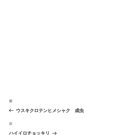
投
前
前
稿
の
ウスキクロテンヒメシャク 成虫
ナ
投
ビ
稿
次
次
ゲ
の
ハイイロチョッキリ