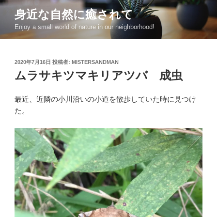
コ
身近な自然に癒されて
ン
Enjoy a small world of nature in our neighborhood!
テ
ン
ツ
投
2020年7月16日
投稿者:
MISTERSANDMAN
へ
稿
ムラサキツマキリアツバ 成虫
ス
日:
キ
ッ
最近、近隣の小川沿いの小道を散歩していた時に見つけ
プ
た。