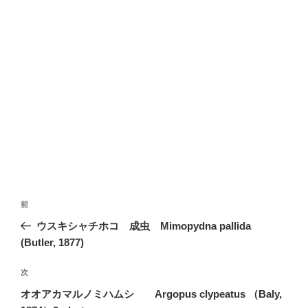
投
前
前
稿
の
ウスキシャチホコ 成虫 Mimopydna pallida
ナ
投
(Butler, 1877)
ビ
稿
ゲ
次
次
の
ー
オオアカマルノミハムシ Argopus clypeatus （Baly,
投