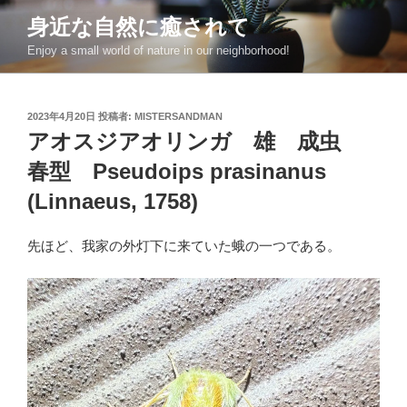
コ
身近な自然に癒されて
ン
Enjoy a small world of nature in our neighborhood!
テ
ン
ツ
投
2023年4月20日
投稿者:
MISTERSANDMAN
へ
稿
アオスジアオリンガ 雄 成虫
ス
日:
キ
春型 Pseudoips prasinanus
ッ
(Linnaeus, 1758)
プ
先ほど、我家の外灯下に来ていた蛾の一つである。