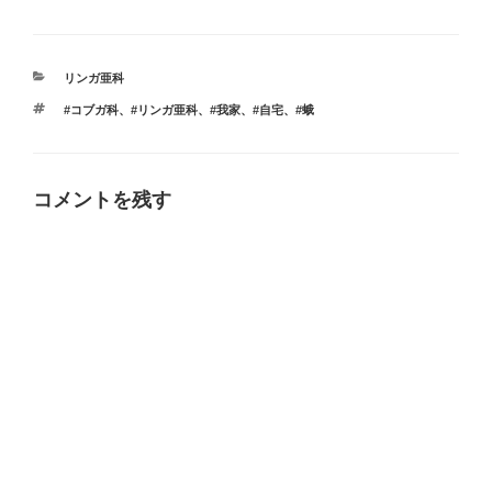
カ
リンガ亜科
テ
タ
#コブガ科
、
#リンガ亜科
、
#我家
、
#自宅
、
#蛾
ゴ
グ
リ
ー
コメントを残す