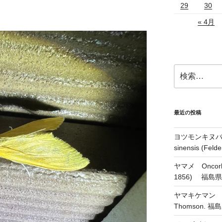
29
30
« 4月
検
索:
最近の投稿
ヨツモンキヌバコ
sinensis (Feld
ヤマメ Oncorhyn
1856) 福島
ヤマキケマン Coryd
Thomson.