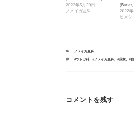
2022年5月20日
(Butler
ノメイガ亜科
2022
ヒメシ
カ
ノメイガ亜科
テ
タ
#ツトガ科
、
#ノメイガ亜科
、
#我家
、
#
ゴ
グ
リ
ー
コメントを残す