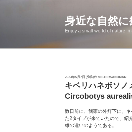
コ
ン
テ
身近な自然に
ン
Enjoy a small world of nature in
ツ
へ
ス
キ
ッ
プ
投
2023年5月7日
投稿者:
MISTERSANDMAN
稿
キベリハネボソノ
日:
Circobotys aureali
数日前に、我家の外灯下に、キ
た2タイプが来ていたので、紹
雄の違いのようである。