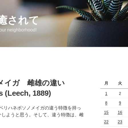
癒されて
 our neighborhood!
メイガ 雌雄の違い
月
火
s (Leech, 1889)
1
2
8
9
ベリハネボソノメイガの違う特徴を持っ
15
16
介しようと思う。そして、違う特徴は、雌
22
23