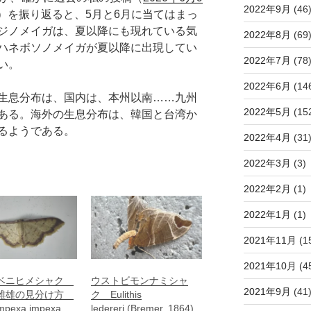
2022年9月
(46
）を振り返ると、5月と6月に当てはまっ
ジノメイガは、夏以降にも現れている気
2022年8月
(69
ハネボソノメイガが夏以降に出現してい
2022年7月
(78
い。
2022年6月
(14
生息分布は、国内は、本州以南……九州
2022年5月
(15
ある。海外の生息分布は、韓国と台湾か
るようである。
2022年4月
(31
2022年3月
(3)
2022年2月
(1)
2022年1月
(1)
2021年11月
(1
2021年10月
(4
ベニヒメシャク
ウストビモンナミシャ
2021年9月
(41
雌雄の見分け方
ク Eulithis
impexa impexa
ledereri (Bremer, 1864)