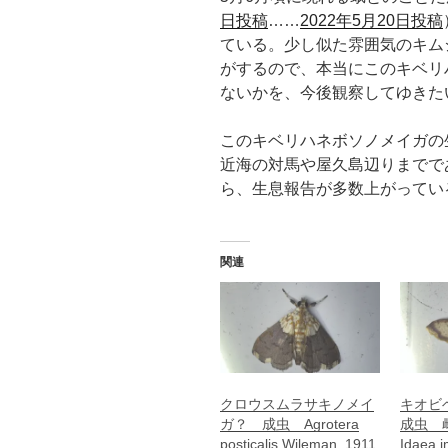
日投稿
……
2022年5月20日投稿
ている。少し似た雰囲気のキム
がするので、本当にこのキベリ
ないかを、今後観察してゆきた
このキベリハネボソノメイガの
近海の対馬や屋久島辺りまでで
ら、生息報告が多数上がってい
関連
クロウスムラサキノメイ
キオビ
ガ？ 成虫 Agrotera
成虫 
posticalis Wileman, 1911
Idaea 