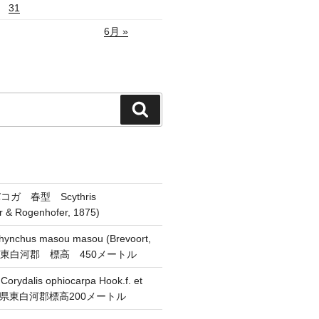
31
6月 »
検
索
ガ 春型 Scythris
er & Rogenhofer, 1875)
chus masou masou (Brevoort,
県東白河郡 標高 450メートル
alis ophiocarpa Hook.f. et
 福島県東白河郡標高200メートル