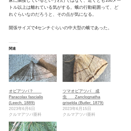
家に隣接しているというわけではなく、近くとも100メー
トル以上は離れている気がする。蛾の行動範囲って、ど
れぐらいなのだろうと、その点が気になる。
開張サイズで4センチぐらいの中大型の蛾であった。
関連
オビアツバ？
ツマオビアツバ 成
Paracolax fascialis
虫 Zanclognatha
(Leech, 1889)
griselda (Butler, 1879)
2023年6月6日
2023年6月15日
クルマアツバ亜科
クルマアツバ亜科