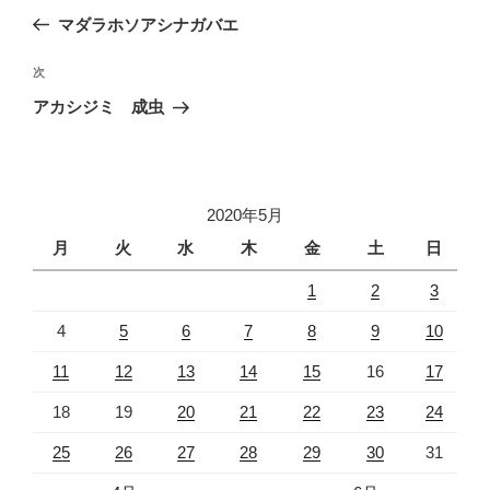
稿
の
マダラホソアシナガバエ
ナ
投
ビ
稿
次
次
ゲ
の
アカシジミ 成虫
投
ー
稿
シ
ョ
2020年5月
ン
月
火
水
木
金
土
日
1
2
3
4
5
6
7
8
9
10
11
12
13
14
15
16
17
18
19
20
21
22
23
24
25
26
27
28
29
30
31