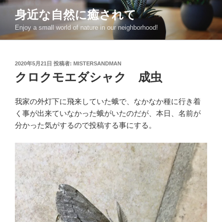
コ
身近な自然に癒されて
ン
Enjoy a small world of nature in our neighborhood!
テ
ン
ツ
投
2020年5月21日
投稿者:
MISTERSANDMAN
へ
稿
クロクモエダシャク 成虫
ス
日:
キ
ッ
我家の外灯下に飛来していた蛾で、なかなか種に行き着
プ
く事が出来ていなかった蛾がいたのだが、本日、名前が
分かった気がするので投稿する事にする。