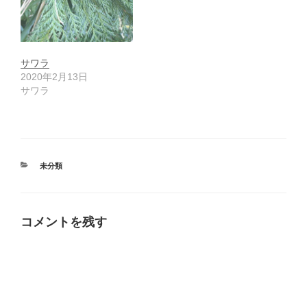
サワラ
2020年2月13日
サワラ
カ
未分類
テ
ゴ
リ
ー
コメントを残す