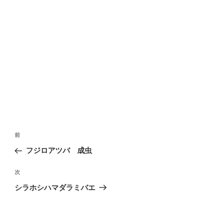
投
前
前
稿
の
フジロアツバ 成虫
ナ
投
ビ
稿
次
次
ゲ
の
シラホシハマダラミバエ
投
ー
稿
シ