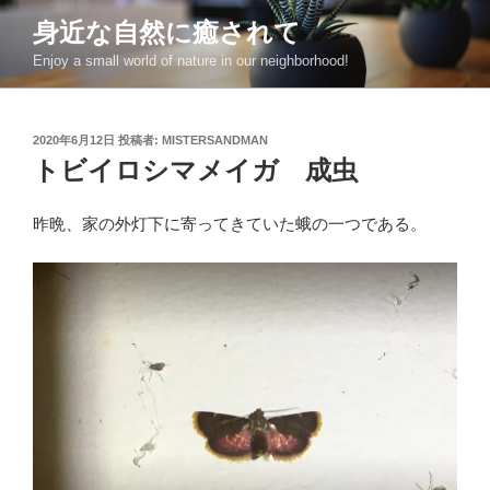
コ
身近な自然に癒されて
ン
Enjoy a small world of nature in our neighborhood!
テ
ン
ツ
投
2020年6月12日
投稿者:
MISTERSANDMAN
へ
稿
トビイロシマメイガ 成虫
ス
日:
キ
ッ
昨晩、家の外灯下に寄ってきていた蛾の一つである。
プ