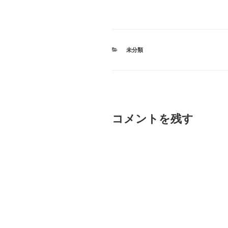
カ
未分類
テ
ゴ
リ
ー
コメントを残す