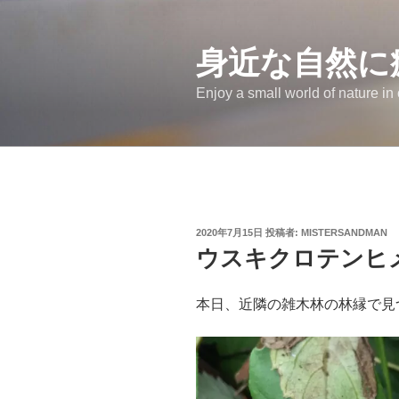
コ
ン
テ
身近な自然に
ン
Enjoy a small world of nature in
ツ
へ
ス
キ
ッ
プ
投
2020年7月15日
投稿者:
MISTERSANDMAN
稿
ウスキクロテンヒ
日:
本日、近隣の雑木林の林縁で見