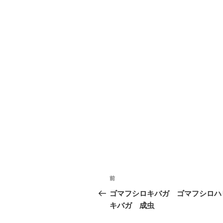
投
前
前
稿
の
ゴマフシロキバガ ゴマフシロハ
投
キバガ 成虫
ナ
稿