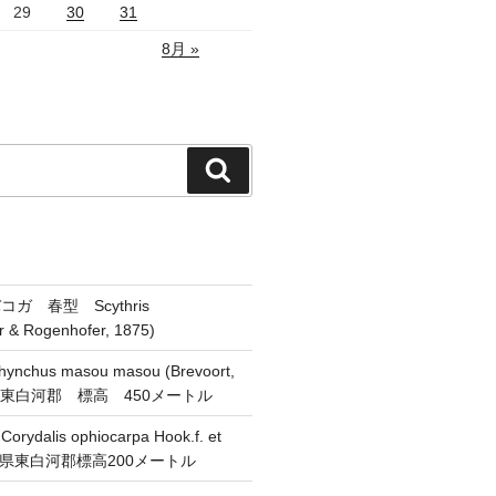
29
30
31
8月 »
検
索
ガ 春型 Scythris
er & Rogenhofer, 1875)
chus masou masou (Brevoort,
県東白河郡 標高 450メートル
alis ophiocarpa Hook.f. et
 福島県東白河郡標高200メートル