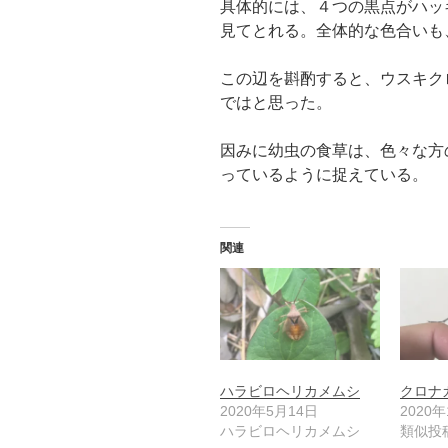
具体的には、４つの黒点がハッ
見てとれる。全体的な色合いも
この辺を斟酌すると、ウスキク
ではと思った。
因みに幼虫の食草は、色々な方
っているように捉えている。
関連
ハラビロヘリカメムシ
クロナ
2020年5月14日
2020
ハラビロヘリカメムシ
類似投