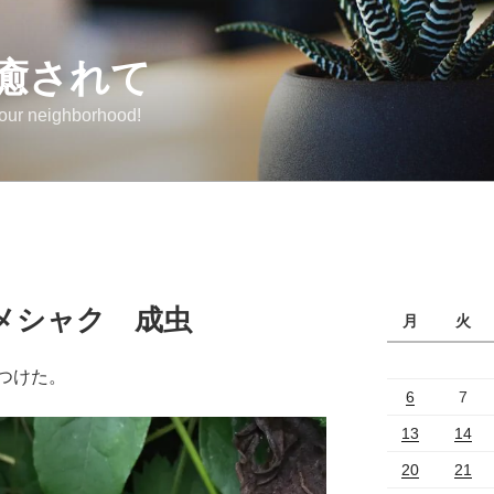
癒されて
 our neighborhood!
メシャク 成虫
月
火
つけた。
6
7
13
14
20
21