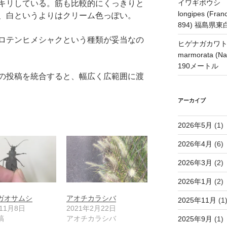
イワギボウシ H
キリしている。筋も比較的にくっきりと
longipes (Franc
、白というよりはクリーム色っぽい。
894) 福島県
ロテンヒメシャクという種類が妥当なの
ヒゲナガカワトビケ
marmorata 
190メートル
の投稿を統合すると、幅広く広範囲に渡
アーカイブ
2026年5月
(1)
2026年4月
(6)
2026年3月
(2)
2026年1月
(2)
ガオサムシ
アオチカラシバ
2025年11月
(1
年11月8日
2021年2月22日
稿
アオチカラシバ
2025年9月
(1)