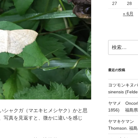
27
28
« 6月
検
索:
最近の投稿
ヨツモンキヌバコ
sinensis (Feld
ヤマメ Oncorhyn
1856) 福島
いシャクガ（マエキヒメシヤク）かと思
、写真を見返すと、微かに違いを感じ
ヤマキケマン Coryd
Thomson.