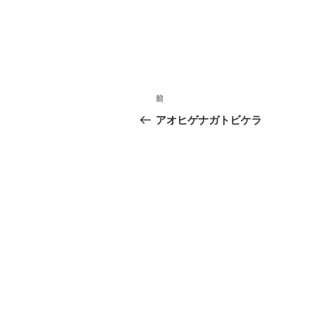
投
前
前
稿
の
アオヒゲナガトビケラ
投
ナ
稿
ビ
ゲ
ー
シ
ョ
ン