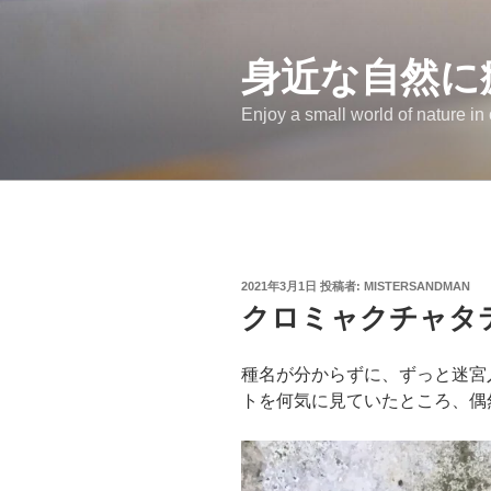
コ
ン
テ
身近な自然に
ン
Enjoy a small world of nature in
ツ
へ
ス
キ
ッ
プ
投
2021年3月1日
投稿者:
MISTERSANDMAN
稿
クロミャクチャタ
日:
種名が分からずに、ずっと迷宮
トを何気に見ていたところ、偶