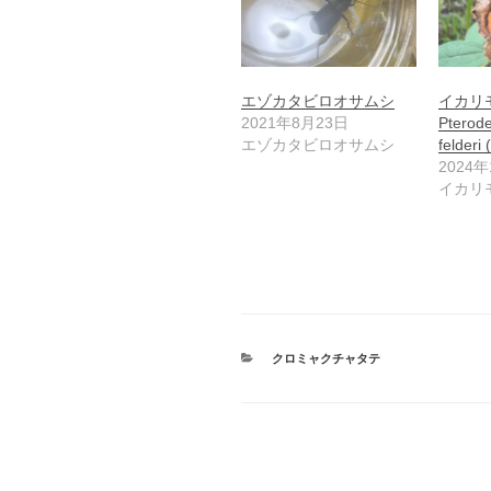
エゾカタビロオサムシ
イカ
2021年8月23日
Pterode
エゾカタビロオサムシ
felderi
2024
イカリ
カ
クロミャクチャタテ
テ
ゴ
リ
ー