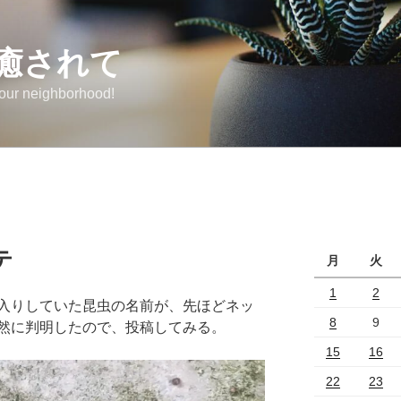
癒されて
 our neighborhood!
テ
月
火
1
2
入りしていた昆虫の名前が、先ほどネッ
8
9
然に判明したので、投稿してみる。
15
16
22
23