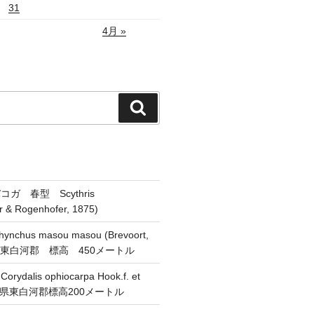
31
4月 »
検
索
ガ 春型 Scythris
er & Rogenhofer, 1875)
chus masou masou (Brevoort,
県東白河郡 標高 450メートル
alis ophiocarpa Hook.f. et
 福島県東白河郡標高200メートル