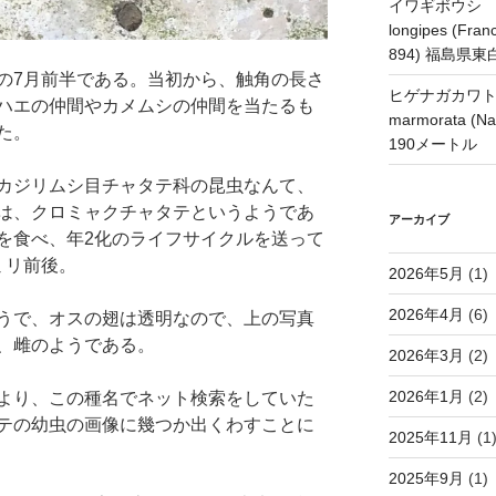
イワギボウシ H
longipes (Franc
894) 福島県
の7月前半である。当初から、触角の長さ
ヒゲナガカワトビケ
ハエの仲間やカメムシの仲間を当たるも
marmorata 
た。
190メートル
カジリムシ目チャタテ科の昆虫なんて、
は、クロミャクチャタテというようであ
アーカイブ
を食べ、年2化のライフサイクルを送って
ミリ前後。
2026年5月
(1)
2026年4月
(6)
うで、オスの翅は透明なので、上の写真
、雌のようである。
2026年3月
(2)
2026年1月
(2)
より、この種名でネット検索をしていた
テの幼虫の画像に幾つか出くわすことに
2025年11月
(1
2025年9月
(1)