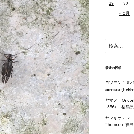
29
30
« 2月
検
索:
最近の投稿
ヨツモンキヌバコ
sinensis (Feld
ヤマメ Oncorhyn
1856) 福島
ヤマキケマン Coryd
Thomson.