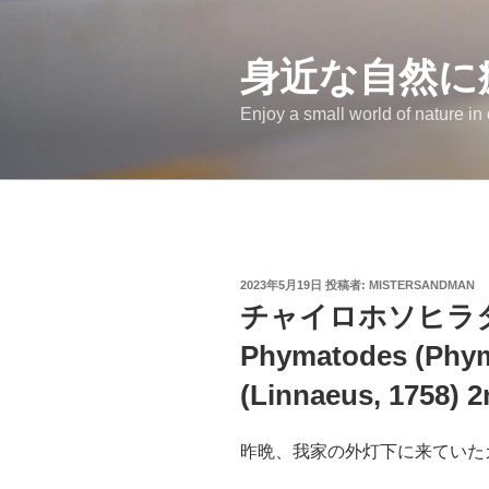
コ
ン
テ
身近な自然に
ン
Enjoy a small world of nature in
ツ
へ
ス
キ
ッ
プ
投
2023年5月19日
投稿者:
MISTERSANDMAN
稿
チャイロホソヒ
日:
Phymatodes (Phym
(Linnaeus, 1758) 
昨晩、我家の外灯下に来ていた