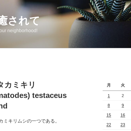
癒されて
 our neighborhood!
ラタカミキリ
月
火
atodes) testaceus
1
2
2nd
8
9
15
16
カミキリムシの一つである。
22
23