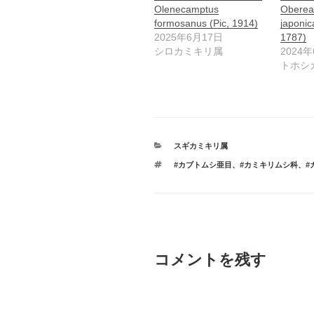
Olenecamptus
Oberea
formosanus (Pic, 1914)
japonic
2025年6月17日
1787)
シロカミキリ属
2024
トホシ
カ
スギカミキリ属
テ
タ
#カブトムシ亜目
、
#カミキリムシ科
、
#
ゴ
グ
リ
ー
コメントを残す