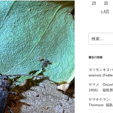
29
30
« 4月
検
索:
最近の投稿
ヨツモンキヌバコ
sinensis (Feld
ヤマメ Oncorhyn
1856) 福島
ヤマキケマン Coryd
Thomson.