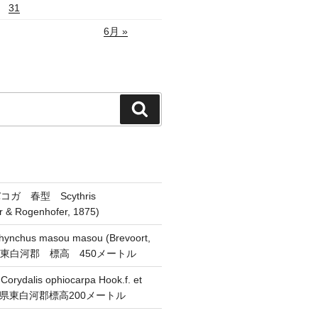
31
6月 »
検
索
ガ 春型 Scythris
er & Rogenhofer, 1875)
chus masou masou (Brevoort,
県東白河郡 標高 450メートル
alis ophiocarpa Hook.f. et
 福島県東白河郡標高200メートル