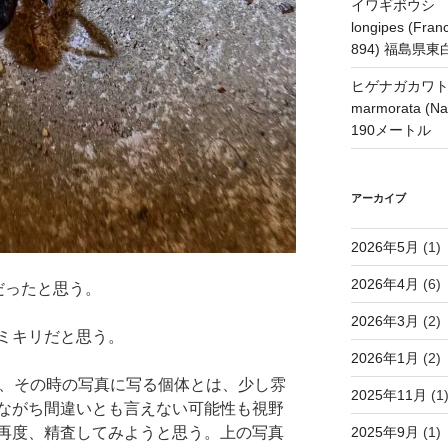
イワギボウシ H
longipes (Franc
894) 福島県
ヒゲナガカワトビケ
marmorata 
190メートル
アーカイブ
2026年5月
(1)
2026年4月
(6)
だったと思う。
2026年3月
(2)
ミキリだと思う。
2026年1月
(2)
が、その時の写真に写る個体とは、少し雰
2025年11月
(1
ながち間違いとも言えない可能性も視野
再度、精査してみようと思う。上の写真
2025年9月
(1)