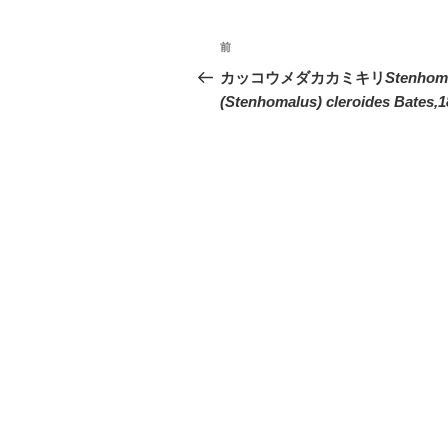
投
前
前
稿
の
カッコウメダカカミキリ
Stenhom
投
(Stenhomalus) cleroides Bates,1
ナ
稿
ビ
ゲ
ー
シ
ョ
ン