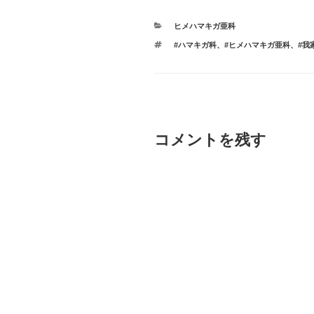
カ
ヒメハマキガ亜科
テ
タ
#ハマキガ科
、
#ヒメハマキガ亜科
、
#我
ゴ
グ
リ
ー
コメントを残す