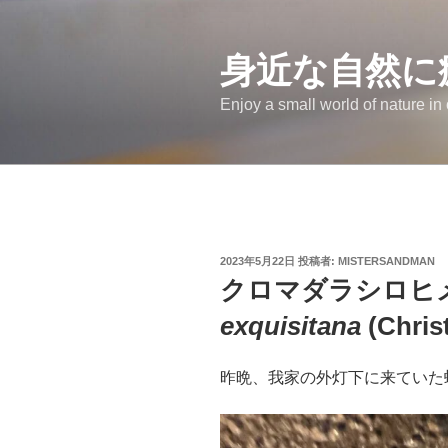
コ
ン
テ
身近な自然に
ン
Enjoy a small world of nature in
ツ
へ
ス
キ
ッ
プ
投
2023年5月22日
投稿者:
MISTERSANDMAN
稿
クロマダラシロヒ
日:
exquisitana
(Chris
昨晩、我家の外灯下に来ていた