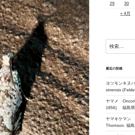
29
30
« 4月
検
索:
最近の投稿
ヨツモンキヌバコ
sinensis (Feld
ヤマメ Oncorhyn
1856) 福島
ヤマキケマン Coryd
Thomson.