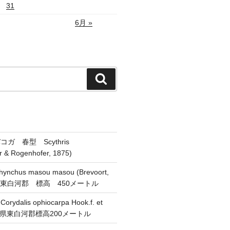
31
6月 »
検
索
ガ 春型 Scythris
er & Rogenhofer, 1875)
chus masou masou (Brevoort,
県東白河郡 標高 450メートル
alis ophiocarpa Hook.f. et
 福島県東白河郡標高200メートル