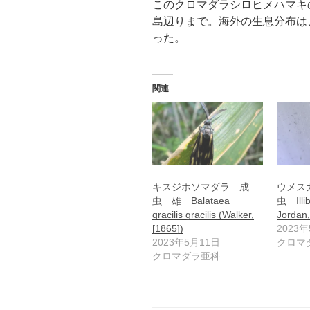
このクロマダラシロヒメハマキ
島辺りまで。海外の生息分布は
った。
関連
キスジホソマダラ 成
ウメス
虫 雄 Balataea
虫 Illib
gracilis gracilis (Walker,
Jordan,
[1865])
2023
2023年5月11日
クロマ
クロマダラ亜科