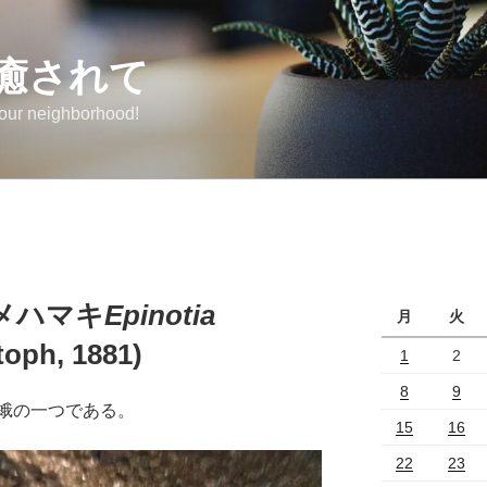
癒されて
 our neighborhood!
メハマキ
Epinotia
月
火
toph, 1881)
1
2
8
9
蛾の一つである。
15
16
22
23