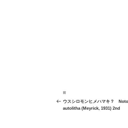
投
前
前
稿
の
ウスシロモンヒメハマキ？ Notoce
投
autolitha (Meyrick, 1931) 2nd
ナ
稿
ビ