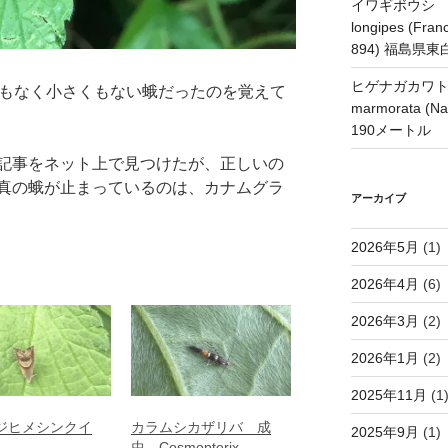
イワギボウシ H
longipes (Franc
894) 福島県
ヒゲナガカワトビケ
くもなく小さくもない蛾だったのを覚えて
marmorata 
190メートル
記事をネット上で見つけたが、正しいの
真の蛾が止まっているのは、カナムグラ
アーカイブ
2026年5月
(1)
2026年4月
(6)
2026年3月
(2)
2026年1月
(2)
2025年11月
(1
ジヒメシンクイ
カラムシカザリバ 成
2025年9月
(1)
）
虫 Cosmopterix