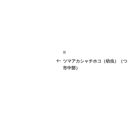
投
前
前
稿
の
ツマアカシャチホコ（幼虫）（つ
投
市中部）
ナ
稿
ビ
ゲ
ー
シ
ョ