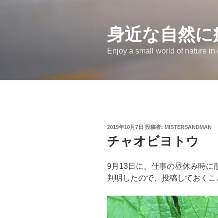
コ
ン
テ
身近な自然に
ン
Enjoy a small world of nature in
ツ
へ
ス
キ
ッ
プ
投
2019年10月7日
投稿者:
MISTERSANDMAN
稿
チャオビヨトウ
日:
9月13日に、仕事の昼休み時
判明したので、投稿しておくこ