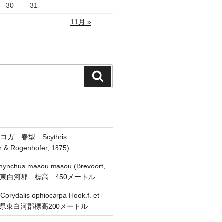
30
31
11月 »
検
索
ガ 春型 Scythris
er & Rogenhofer, 1875)
chus masou masou (Brevoort,
県東白河郡 標高 450メートル
alis ophiocarpa Hook.f. et
 福島県東白河郡標高200メートル