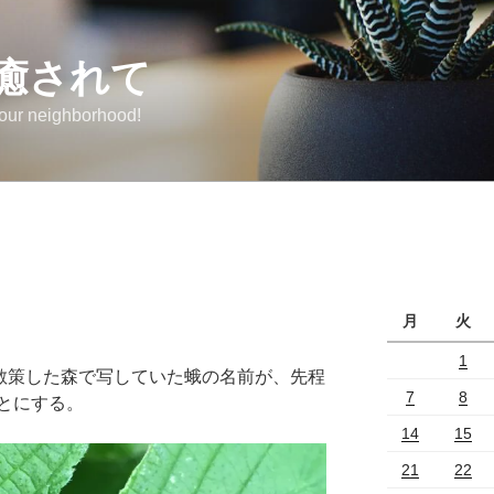
癒されて
 our neighborhood!
月
火
1
に散策した森で写していた蛾の名前が、先程
7
8
とにする。
14
15
21
22