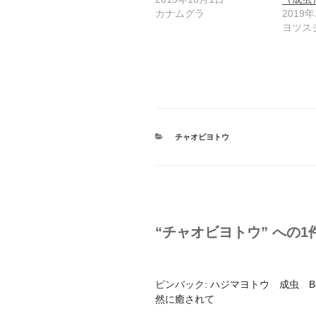
カナムグラ
2019
ヨツス
カ
チャオビヨトウ
テ
ゴ
リ
ー
“チャオビヨトウ” への1
ピンバック:
ハジマヨトウ 成虫 Bambusip
然に癒されて