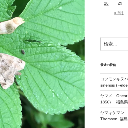
28
29
« 9月
検
索:
最近の投稿
ヨツモンキヌバコ
sinensis (Feld
ヤマメ Oncorhyn
1856) 福島
ヤマキケマン Coryd
Thomson.