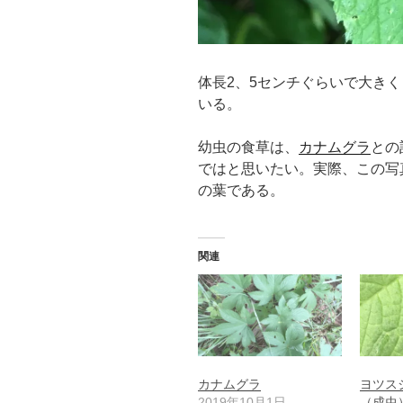
体長2、5センチぐらいで大き
いる。
幼虫の食草は、
カナムグラ
との
ではと思いたい。実際、この写
の葉である。
関連
カナムグラ
ヨツス
2019年10月1日
（成虫