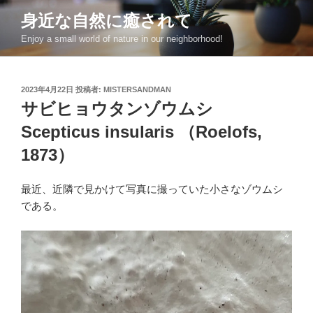
コ
身近な自然に癒されて
ン
Enjoy a small world of nature in our neighborhood!
テ
ン
ツ
投
2023年4月22日
投稿者:
MISTERSANDMAN
へ
稿
サビヒョウタンゾウムシ
ス
日:
キ
Scepticus insularis （Roelofs,
ッ
1873）
プ
最近、近隣で見かけて写真に撮っていた小さなゾウムシ
である。