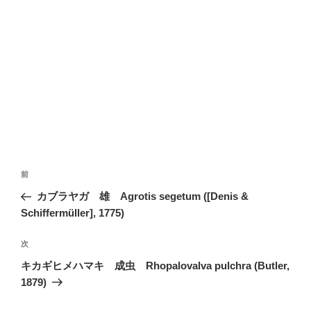
投
前
前
稿
の
カブラヤガ 雄 Agrotis segetum ([Denis &
ナ
投
Schiffermüller], 1775)
ビ
稿
ゲ
次
次
の
ー
キカギヒメハマキ 成虫 Rhopalovalva pulchra (Butler,
投
シ
1879)
稿
ョ