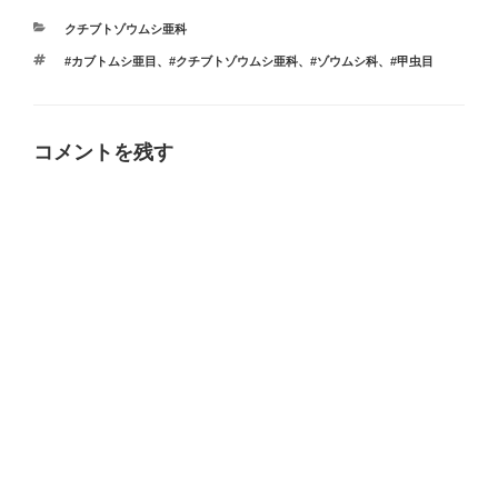
カ
クチブトゾウムシ亜科
テ
タ
#カブトムシ亜目
、
#クチブトゾウムシ亜科
、
#ゾウムシ科
、
#甲虫目
ゴ
グ
リ
ー
コメントを残す