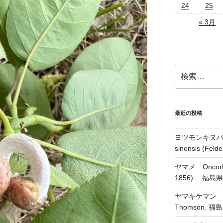
24
25
« 3月
検
索:
最近の投稿
ヨツモンキヌバコ
sinensis (Feld
ヤマメ Oncorhyn
1856) 福島
ヤマキケマン Coryd
Thomson.