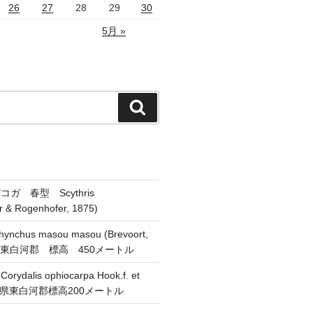
26
27
28
29
30
5月 »
検
索
ガ 春型 Scythris
er & Rogenhofer, 1875)
chus masou masou (Brevoort,
県東白河郡 標高 450メートル
alis ophiocarpa Hook.f. et
 福島県東白河郡標高200メートル