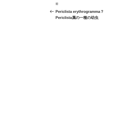
投
前
前
稿
の
Periclista erythrogramma？
投
Periclista属の一種の幼虫
ナ
稿
ビ
ゲ
ー
シ
ョ
ン