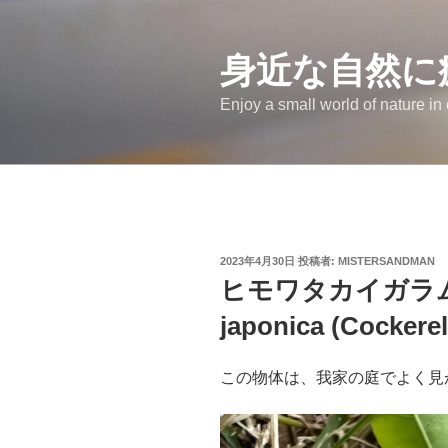
コ
ン
テ
身近な自然に
ン
Enjoy a small world of nature in
ツ
へ
ス
キ
ッ
プ
投
2023年4月30日
投稿者:
MISTERSANDMAN
稿
ヒモワタカイガラムシ
日:
japonica (Cockerel
この物体は、我家の庭でよく見