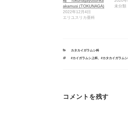
雌 Tokunagayusurika
2020
akamusi (TOKUNAGA)
未分類
2022年12月4日
エリユスリカ亜科
カ
カタカイガラムシ科
テ
タ
#カイガラムシ上科
、
#カタカイガラムシ
ゴ
グ
リ
ー
コメントを残す