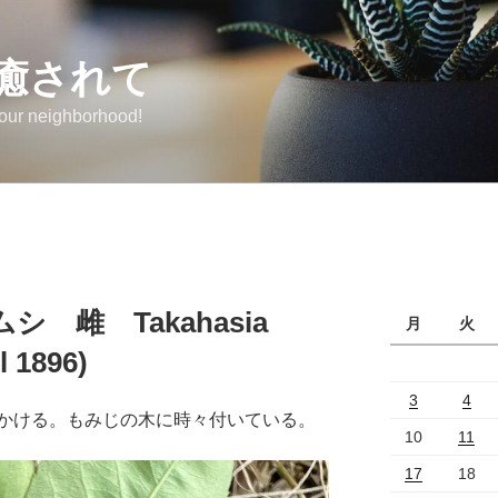
癒されて
 our neighborhood!
 雌 Takahasia
月
火
l 1896)
3
4
かける。もみじの木に時々付いている。
10
11
17
18