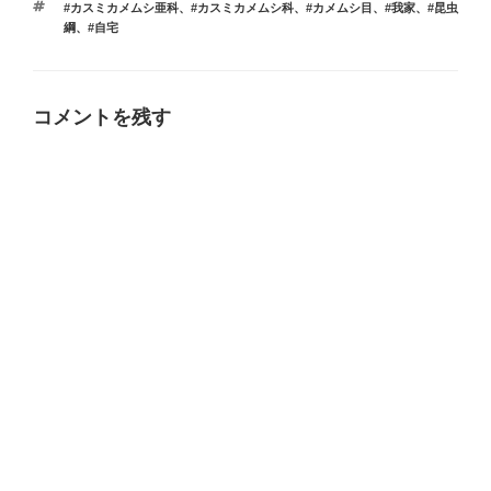
タ
#カスミカメムシ亜科
、
#カスミカメムシ科
、
#カメムシ目
、
#我家
、
#昆虫
ゴ
グ
綱
、
#自宅
リ
ー
コメントを残す