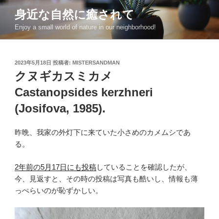
コ
身近な自然に癒されて
ン
Enjoy a small world of nature in our neighborhood!
テ
ン
ツ
投
2023年5月18日
投稿者:
MISTERSANDMAN
へ
稿
クヌギカスミカメ
ス
日:
キ
Castanopsides kerzhneri
ッ
(Josifova, 1985).
プ
昨晩、我家の外灯下に来ていた小さめのカメムシであ
る。
2年前の5月17日にも投稿
していることを確認したが、
今、見返すと、その時の投稿は写真も酷いし、情報も薄
っぺらいのが恥ずかしい。