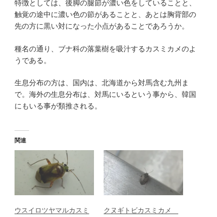
特徴としては、後脚の腿節が濃い色をしていることと、
触覚の途中に濃い色の節があることと、あとは胸背部の
先の方に黒い対になった小点があることであろうか。
種名の通り、ブナ科の落葉樹を吸汁するカスミカメのよ
うである。
生息分布の方は、国内は、北海道から対馬含む九州ま
で。海外の生息分布は、対馬にいるという事から、韓国
にもいる事が類推される。
関連
ウスイロツヤマルカスミ
クヌギトビカスミカメ