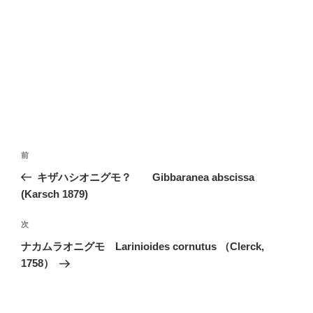
投
前
前
稿
の
キザハシオニグモ？ Gibbaranea abscissa
ナ
投
(Karsch 1879)
ビ
稿
ゲ
次
次
の
ー
ナカムラオニグモ Larinioides cornutus （Clerck,
投
シ
1758）
稿
ョ
ン