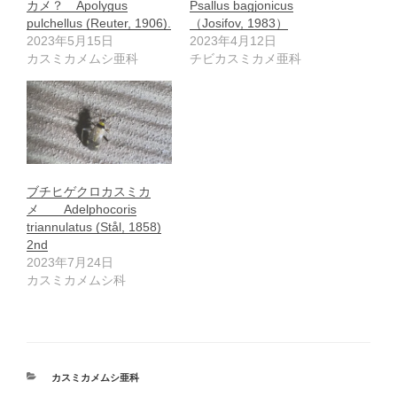
カメ？ Apolygus
Psallus bagjonicus
pulchellus (Reuter, 1906).
（Josifov, 1983）
2023年5月15日
2023年4月12日
カスミカメムシ亜科
チビカスミカメ亜科
ブチヒゲクロカスミカ
メ Adelphocoris
triannulatus (Stål, 1858)
2nd
2023年7月24日
カスミカメムシ科
カ
カスミカメムシ亜科
テ