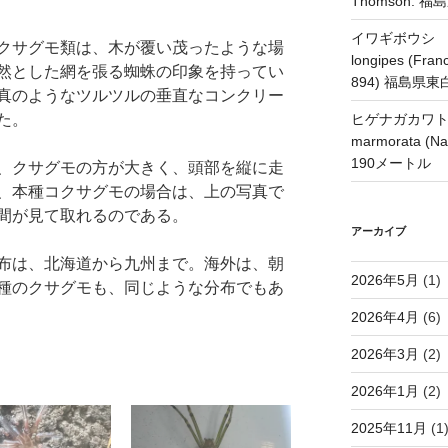
Thomson.
イワギボウシ H
クサグモ類は、木が覆い茂ったような場
longipes (Franc
然とした網を張る蜘蛛の印象を持ってい
894) 福島県
真のようなツルツルの垂直なコンクリー
た。
ヒゲナガカワトビケ
marmorata 
190メートル
、クサグモの方が大きく、頭部を縦に走
、本種コクサグモの場合は、上の写真で
間が見て取れるのである。
アーカイブ
布は、北海道から九州まで。海外は、朝
2026年5月
(1)
種のクサグモも、同じような分布でもあ
2026年4月
(6)
2026年3月
(2)
2026年1月
(2)
2025年11月
(1