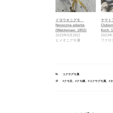
ドヨウオニグモ
ヤマト
Neoscona adianta
Clubion
(Walckenaer, 1802)
Koch, 
2023年9月28日
2023年
ヒメオニグモ属
フクロ
カ
コクサグモ属
テ
タ
#クモ目
、
#クモ綱
、
#コクサグモ属
、
#
ゴ
グ
リ
ー