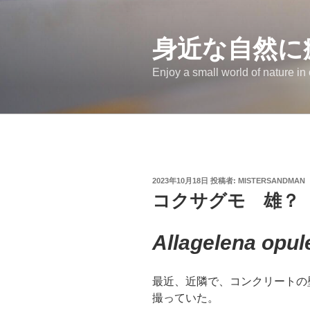
コ
ン
テ
身近な自然に
ン
Enjoy a small world of nature in
ツ
へ
ス
キ
ッ
プ
投
2023年10月18日
投稿者:
MISTERSANDMAN
稿
コクサグモ 雄？
日:
Allagelena opu
最近、近隣で、コンクリートの
撮っていた。