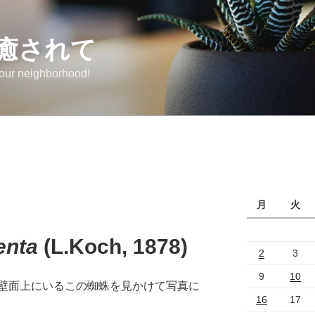
癒されて
 our neighborhood!
月
火
lenta
(L.Koch, 1878)
2
3
9
10
壁面上にいるこの蜘蛛を見かけて写真に
16
17