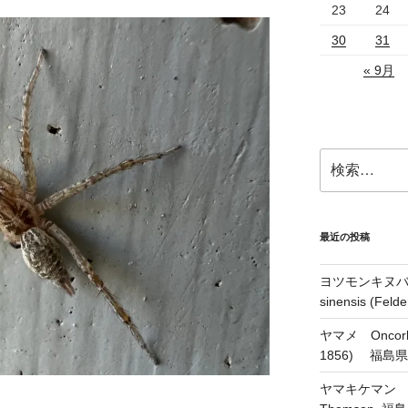
23
24
30
31
« 9月
検
索:
最近の投稿
ヨツモンキヌバコ
sinensis (Feld
ヤマメ Oncorhyn
1856) 福島
ヤマキケマン Coryd