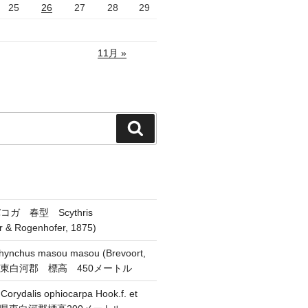
25
26
27
28
29
11月 »
検
索
ガ 春型 Scythris
er & Rogenhofer, 1875)
chus masou masou (Brevoort,
県東白河郡 標高 450メートル
alis ophiocarpa Hook.f. et