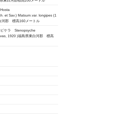
 福島県東白河郡標高200メートル
osta
h. et Sav.) Matsum.var. longipes (1
東白河郡 標高160メートル
ラ Stenopsyche
(Navas, 1920 )福島県東白河郡 標高
)