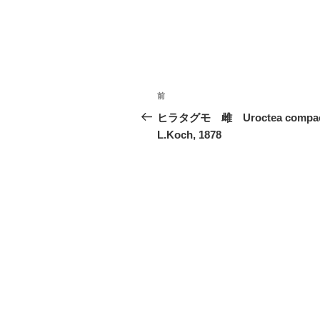
投
前
前
稿
の
ヒラタグモ 雌 Uroctea compact
投
L.Koch, 1878
ナ
稿
ビ
ゲ
ー
シ
ョ
ン