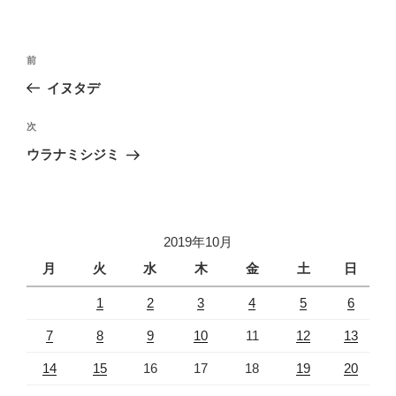
投
前
前
稿
の
イヌタデ
ナ
投
ビ
稿
次
次
ゲ
の
ウラナミシジミ
投
ー
稿
シ
ョ
2019年10月
ン
月
火
水
木
金
土
日
1
2
3
4
5
6
7
8
9
10
11
12
13
14
15
16
17
18
19
20