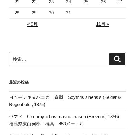
21
22
23
24
25
26
27
28
29
30
31
« 9月
11月 »
検
検
索
索:
最近の投稿
ヨツモンキヌバコガ 春型 Scythris sinensis (Felder &
Rogenhofer, 1875)
ヤマメ Oncorhynchus masou masou (Brevoort, 1856)
福島県東白河郡 標高 450メートル