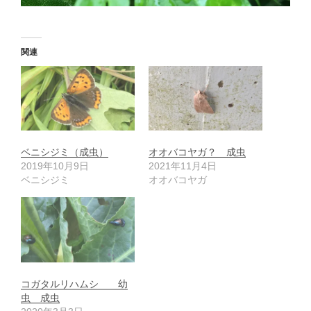
関連
ベニシジミ（成虫）
オオバコヤガ？ 成虫
2019年10月9日
2021年11月4日
ベニシジミ
オオバコヤガ
コガタルリハムシ 幼
虫 成虫