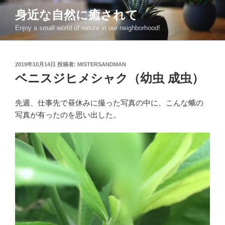
コ
身近な自然に癒されて
ン
Enjoy a small world of nature in our neighborhood!
テ
ン
ツ
投
2019年10月14日
投稿者:
MISTERSANDMAN
へ
稿
ベニスジヒメシャク（幼虫 成虫）
ス
日:
キ
ッ
先週、仕事先で昼休みに撮った写真の中に、こんな蛾の
プ
写真が有ったのを思い出した。