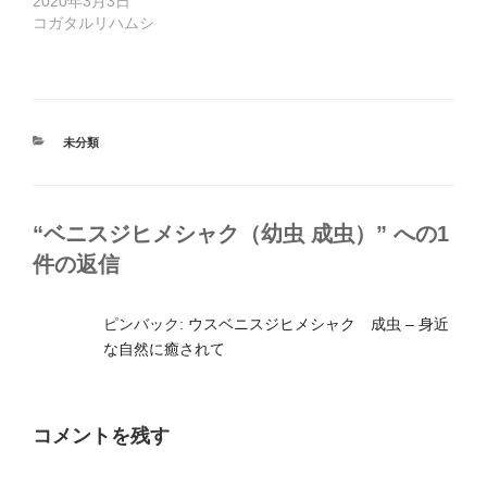
2020年3月3日
コガタルリハムシ
カ
未分類
テ
ゴ
リ
ー
“ベニスジヒメシャク（幼虫 成虫）” への1
件の返信
ピンバック:
ウスベニスジヒメシャク 成虫 – 身近
な自然に癒されて
コメントを残す