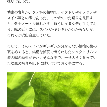
種類であった。
幼虫の食草が、タデ科の植物で、イタドリやイヌタデや
スイバ等との事であった。この蛾のいた辺りを見回す
と、数十メートル離れた少し遠くにイヌタデが生えてお
り、蛾の近くには、スイバかギシギシか分からないが、
それらが沢山自生していた。
そして、そのスイバかギシギシか分からない植物の葉の
裏をめくると、結構な頻度で出くわしたシャクトリムシ
型の蛾の幼虫が居た。そんな中で、一番大きく育ってい
た幼虫の写真を以下に貼り付けておく事にする。