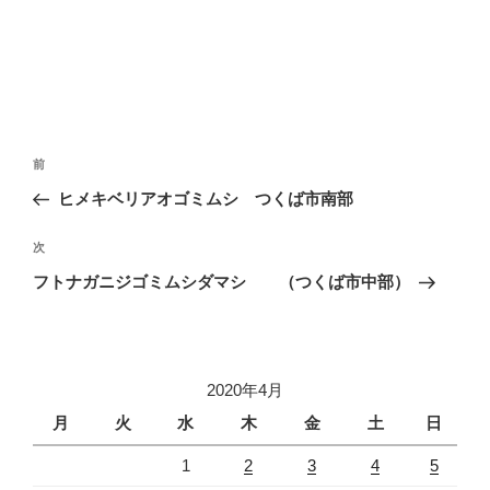
投
前
前
稿
の
ヒメキベリアオゴミムシ つくば市南部
ナ
投
ビ
稿
次
次
ゲ
の
フトナガニジゴミムシダマシ （つくば市中部）
投
ー
稿
シ
ョ
2020年4月
ン
月
火
水
木
金
土
日
1
2
3
4
5