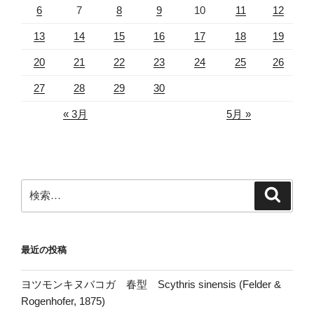
6
7
8
9
10
11
12
13
14
15
16
17
18
19
20
21
22
23
24
25
26
27
28
29
30
« 3月
5月 »
検
検
索
索:
最近の投稿
ヨツモンキヌバコガ 春型 Scythris sinensis (Felder &
Rogenhofer, 1875)