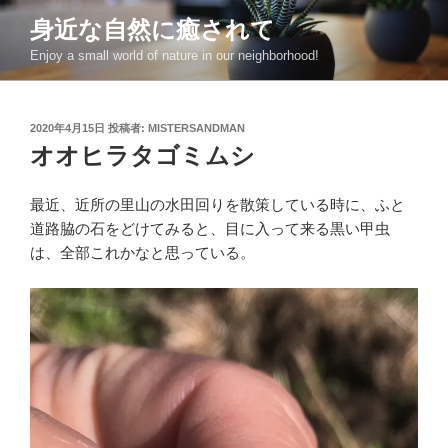
コ
身近な自然に癒されて
ン
Enjoy a small world of nature in our neighborhood!
テ
ン
ツ
投
2020年4月15日
投稿者:
MISTERSANDMAN
へ
稿
オオヒラタゴミムシ
ス
日:
キ
ッ
最近、近所の里山の水田回りを散策している時に、ふと
プ
道路脇の石をどけてみると、目に入って来る黒い甲虫
は、全部これかなと思っている。