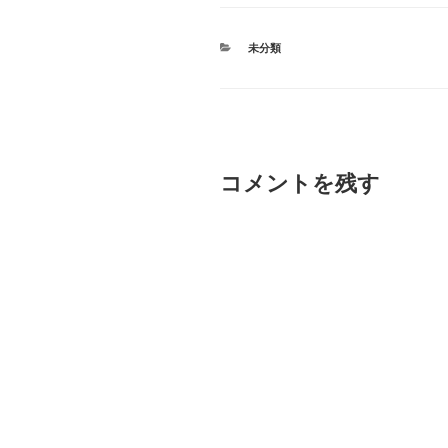
カ
未分類
テ
ゴ
リ
ー
コメントを残す