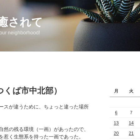
癒されて
 our neighborhood!
つくば市中北部）
月
火
ースが違うために、ちょっと違った場所
6
7
13
14
自然の残る環境（一画）があったので、
20
21
を惹く生態系を持った一画であった。