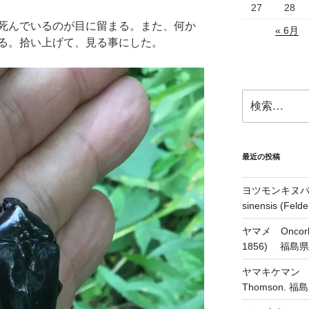
27
28
死んでいるのが目に留まる。また、何か
« 6月
る。拾い上げて、見る事にした。
検
索:
最近の投稿
ヨツモンキヌバコ
sinensis (Feld
ヤマメ Oncorhyn
1856) 福島
ヤマキケマン Coryd
Thomson.