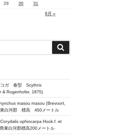
29
30
31
8月 »
検
索
ガ 春型 Scythris
er & Rogenhofer, 1875)
chus masou masou (Brevoort,
県東白河郡 標高 450メートル
alis ophiocarpa Hook.f. et
 福島県東白河郡標高200メートル