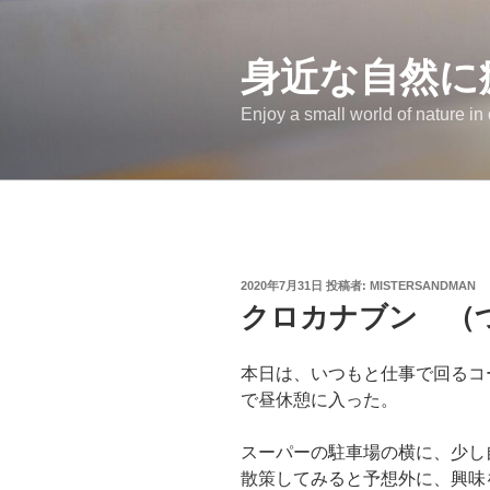
コ
ン
テ
身近な自然に
ン
Enjoy a small world of nature in
ツ
へ
ス
キ
ッ
プ
投
2020年7月31日
投稿者:
MISTERSANDMAN
稿
クロカナブン （
日:
本日は、いつもと仕事で回るコ
で昼休憩に入った。
スーパーの駐車場の横に、少し
散策してみると予想外に、興味