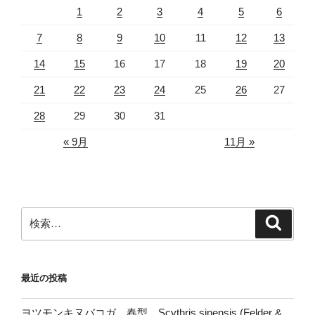
1
2
3
4
5
6
7
8
9
10
11
12
13
14
15
16
17
18
19
20
21
22
23
24
25
26
27
28
29
30
31
« 9月
11月 »
検
検
索
索:
最近の投稿
ヨツモンキヌバコガ 春型 Scythris sinensis (Felder &