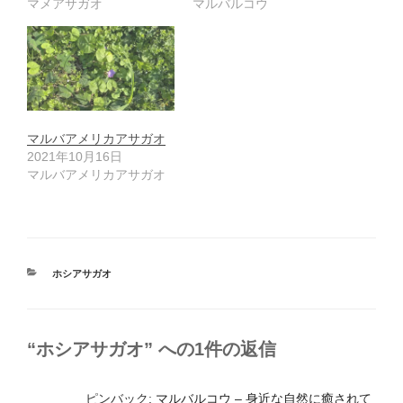
マメアサガオ
マルバルコウ
マルバアメリカアサガオ
2021年10月16日
マルバアメリカアサガオ
カ
ホシアサガオ
テ
ゴ
リ
ー
“ホシアサガオ” への1件の返信
ピンバック:
マルバルコウ – 身近な自然に癒されて