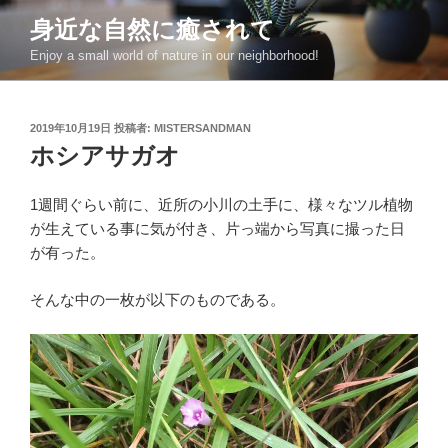
コ
身近な自然に癒されて
ン
Enjoy a small world of nature in our neighborhood!
テ
ン
ツ
投
2019年10月19日
投稿者:
MISTERSANDMAN
へ
稿
ホシアサガオ
ス
日:
キ
ッ
1週間ぐらい前に、近所の小川の土手に、様々なツル植物
プ
が生えている事に気が付き、片っ端から写真に撮った日
が有った。
そんな中の一枚が以下のものである。