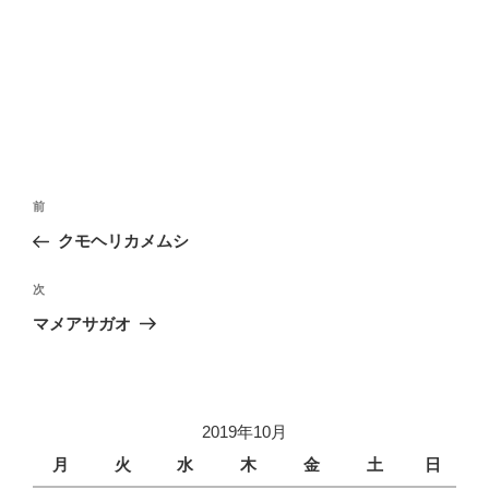
投
前
前
稿
の
クモヘリカメムシ
ナ
投
ビ
稿
次
次
ゲ
の
マメアサガオ
投
ー
稿
シ
ョ
2019年10月
ン
月
火
水
木
金
土
日