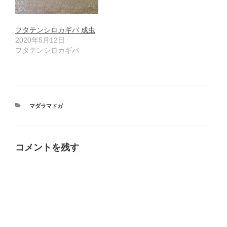
フタテンシロカギバ 成虫
2020年5月12日
フタテンシロカギバ
カ
マダラマドガ
テ
ゴ
リ
ー
コメントを残す