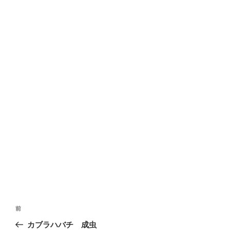
投
前
前
稿
の
カブラハバチ 成虫