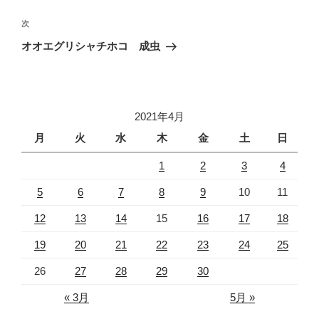
ナ
投
ビ
稿
次
次
ゲ
の
オオエグリシャチホコ 成虫
投
ー
稿
シ
ョ
2021年4月
ン
月
火
水
木
金
土
日
1
2
3
4
5
6
7
8
9
10
11
12
13
14
15
16
17
18
19
20
21
22
23
24
25
26
27
28
29
30
« 3月
5月 »