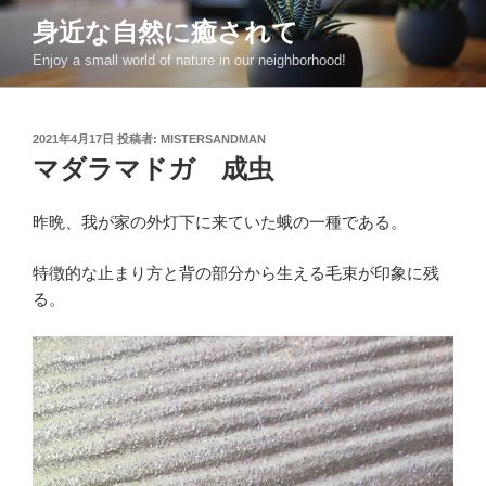
コ
身近な自然に癒されて
ン
Enjoy a small world of nature in our neighborhood!
テ
ン
ツ
投
2021年4月17日
投稿者:
MISTERSANDMAN
へ
稿
マダラマドガ 成虫
ス
日:
キ
ッ
昨晩、我が家の外灯下に来ていた蛾の一種である。
プ
特徴的な止まり方と背の部分から生える毛束が印象に残
る。