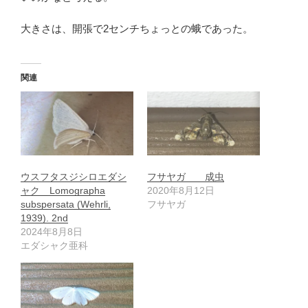
大きさは、開張で2センチちょっとの蛾であった。
関連
ウスフタスジシロエダシ
フサヤガ 成虫
ャク Lomographa
2020年8月12日
subspersata (Wehrli,
フサヤガ
1939). 2nd
2024年8月8日
エダシャク亜科