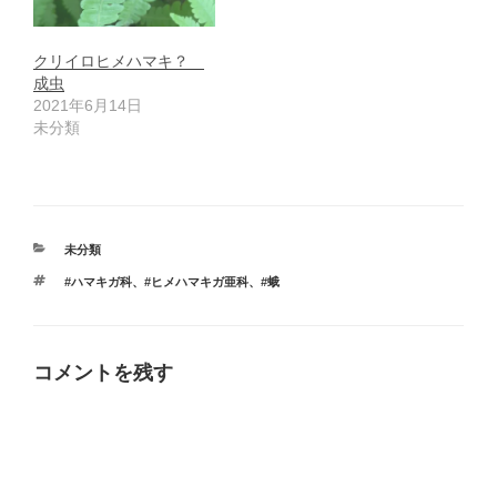
クリイロヒメハマキ？
成虫
2021年6月14日
未分類
カ
未分類
テ
タ
#ハマキガ科
、
#ヒメハマキガ亜科
、
#蛾
ゴ
グ
リ
ー
コメントを残す