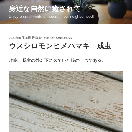
コ
身近な自然に癒されて
ン
Enjoy a small world of nature in our neighborhood!
テ
ン
ツ
投
2021年5月15日
投稿者:
MISTERSANDMAN
へ
稿
ウスシロモンヒメハマキ 成虫
ス
日:
キ
ッ
昨晩、我家の外灯下に来ていた蛾の一つである。
プ