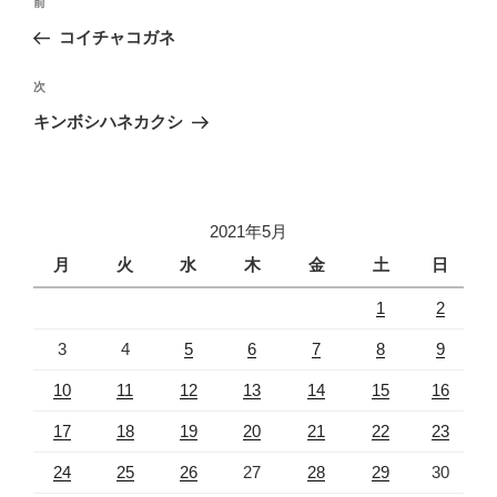
前
前
稿
の
コイチャコガネ
ナ
投
ビ
稿
次
次
ゲ
の
キンボシハネカクシ
投
ー
稿
シ
ョ
2021年5月
ン
月
火
水
木
金
土
日
1
2
3
4
5
6
7
8
9
10
11
12
13
14
15
16
17
18
19
20
21
22
23
24
25
26
27
28
29
30