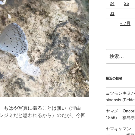
24
25
31
« 7月
検
索:
最近の投稿
ヨツモンキヌバコ
sinensis (Feld
、もはや写真に撮ることは無い（理由
ヤマメ Oncorhyn
シジミだと思われるから）のだが、今回
1856) 福島
ヤマキケマン Coryd