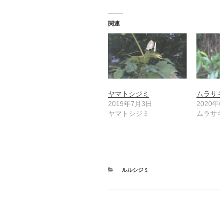
関連
ヤマトシジミ
ムラサ
2019年7月3日
2020
ヤマトシジミ
ムラサ
カ
ルルシジミ
テ
ゴ
リ
ー