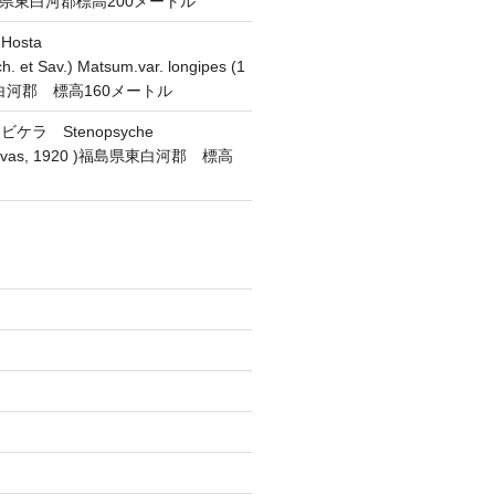
 福島県東白河郡標高200メートル
osta
h. et Sav.) Matsum.var. longipes (1
東白河郡 標高160メートル
ラ Stenopsyche
(Navas, 1920 )福島県東白河郡 標高
)