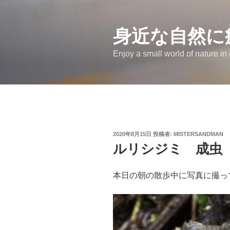
コ
ン
テ
身近な自然に
ン
Enjoy a small world of nature in
ツ
へ
ス
キ
ッ
プ
投
2020年8月15日
投稿者:
MISTERSANDMAN
稿
ルリシジミ 成虫
日:
本日の朝の散歩中に写真に撮っ