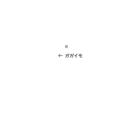
投
前
前
稿
の
ガガイモ
投
ナ
稿
ビ
ゲ
ー
シ
ョ
ン