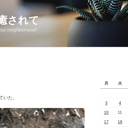
癒されて
 our neighborhood!
月
火
ていた。
3
4
10
11
17
18