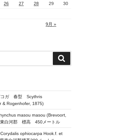
26
27
28
29
30
9月 »
検
索
ガ 春型 Scythris
er & Rogenhofer, 1875)
chus masou masou (Brevoort,
県東白河郡 標高 450メートル
alis ophiocarpa Hook.f. et