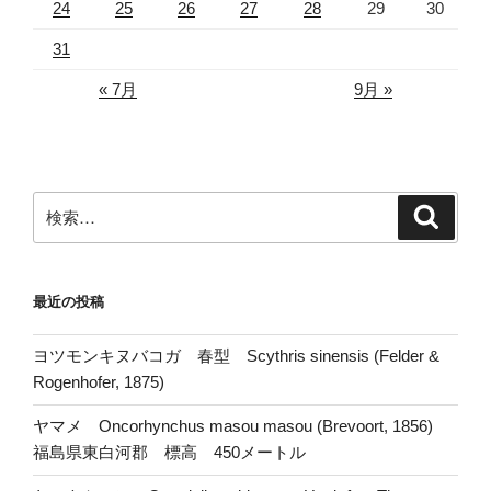
24
25
26
27
28
29
30
31
« 7月
9月 »
検
検
索
索:
最近の投稿
ヨツモンキヌバコガ 春型 Scythris sinensis (Felder &
Rogenhofer, 1875)
ヤマメ Oncorhynchus masou masou (Brevoort, 1856)
福島県東白河郡 標高 450メートル