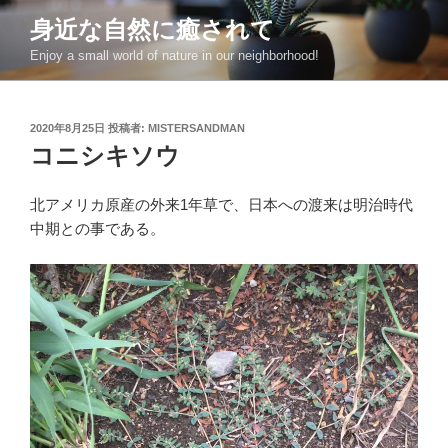
コ
身近な自然に癒されて
ン
Enjoy a small world of nature in our neighborhood!
テ
ン
ツ
投
2020年8月25日
投稿者:
MISTERSANDMAN
へ
稿
コニシキソウ
ス
日:
キ
ッ
北アメリカ原産の外来1年草で、日本への渡来は明治時代
プ
中期との事である。