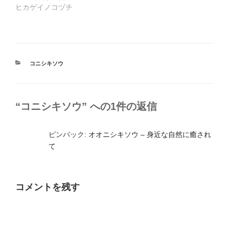
ヒカゲイノコヅチ
カ
コニシキソウ
テ
ゴ
リ
ー
“コニシキソウ” への1件の返信
ピンバック:
オオニシキソウ – 身近な自然に癒され
て
コメントを残す