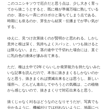
このコニシキソウで厄介だと思う点は、少し大きく育っ
てから抜こうとすると、既に種が準備万端に熟している
のか、茎から一斉にポロポロと落ちてしまう点である。
時期にも依るのか、芽生から結実・伝播までが早い気が
する。
ゆえに、見つけ次第抜くのが賢明かと思われる。しかし
意外と根は深く、気持ちよくスパッと、いつも抜けると
は限らない。また、茎の途中で千切れた場合には、直ぐ
に乳白色の液体が滲み出て来る。
ただ、種は土中で2年ぐらいしか発芽能力を持たないみた
いな記事を読んだので、本当に抜きまくるしかないのか
なと思う。抜きまくれば撲滅出来るとは思うし、新しい
場所へ、どんどん進出してやろうとの気概は、この植物
から感じないので、抜きまくりで対応出来ると思う。
抜くじゃなく刈るはどうなのとなりそうだが、写真でも
分かるように、機械刈りでは刈れないように、地面にぺ