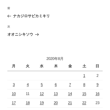
投
前
前
稿
の
ナカジロサビカミキリ
ナ
投
ビ
稿
次
次
ゲ
の
オオニシキソウ
投
ー
稿
シ
ョ
2020年8月
ン
月
火
水
木
金
土
日
1
2
3
4
5
6
7
8
9
10
11
12
13
14
15
16
17
18
19
20
21
22
23