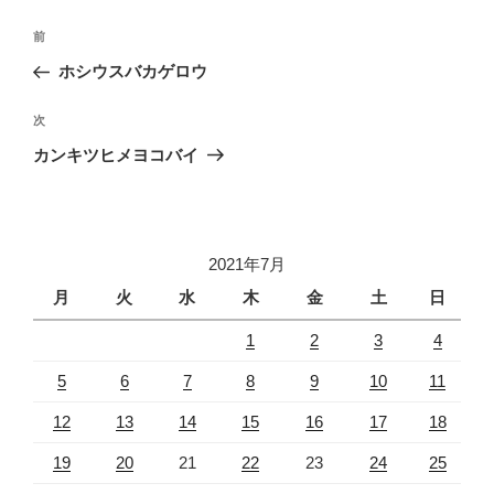
投
前
前
稿
の
ホシウスバカゲロウ
ナ
投
ビ
稿
次
次
ゲ
の
カンキツヒメヨコバイ
投
ー
稿
シ
ョ
2021年7月
ン
月
火
水
木
金
土
日
1
2
3
4
5
6
7
8
9
10
11
12
13
14
15
16
17
18
19
20
21
22
23
24
25