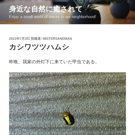
コ
身近な自然に癒されて
ン
Enjoy a small world of nature in our neighborhood!
テ
ン
ツ
投
2021年7月3日
投稿者:
MISTERSANDMAN
へ
稿
カシワツツハムシ
ス
日:
キ
ッ
昨晩、我家の外灯下に来ていた甲虫である。
プ