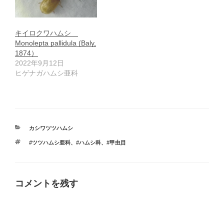
キイロクワハムシ
Monolepta pallidula (Baly,
1874）
2022年9月12日
ヒゲナガハムシ亜科
カ
カシワツツハムシ
テ
タ
#ツツハムシ亜科
、
#ハムシ科
、
#甲虫目
ゴ
グ
リ
ー
コメントを残す