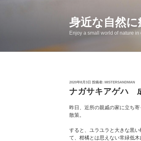
コ
ン
テ
身近な自然に
ン
Enjoy a small world of nature in
ツ
へ
ス
キ
ッ
プ
投
2020年8月3日
投稿者:
MISTERSANDMAN
稿
ナガサキアゲハ 
日:
昨日、近所の親戚の家に立ち寄
散策。
すると、ユラユラと大きな黒い
て、柑橘とは思えない常緑低木