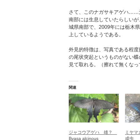
さて、このナガサキアゲハ……
南部には生息していたらしいが、
城県南部で、2009年には栃木
上しているようである。
外見的特徴は、写真である程度
の尾状突起というものがない蝶
見て取れる。（擦れて無くなっ
関連
ジャコウアゲハ 雄？
ミヤ
Byasa alcinous
成虫