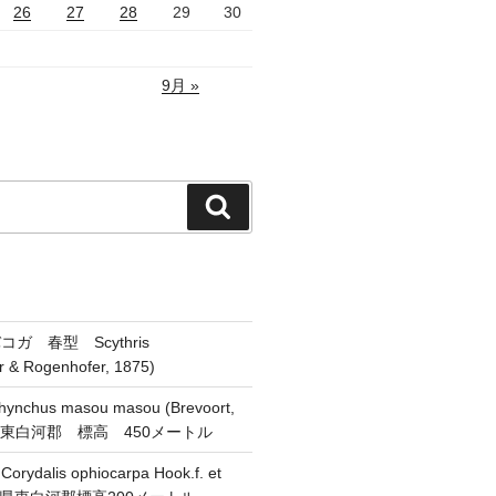
26
27
28
29
30
9月 »
検
索
ガ 春型 Scythris
er & Rogenhofer, 1875)
chus masou masou (Brevoort,
県東白河郡 標高 450メートル
alis ophiocarpa Hook.f. et