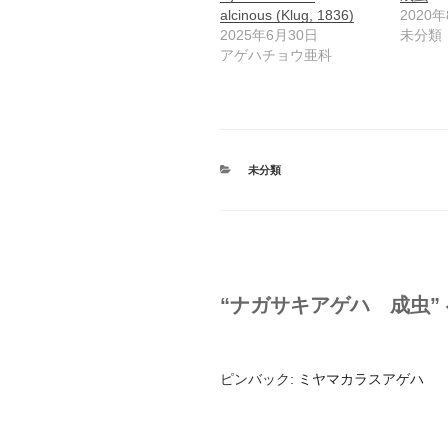
alcinous (Klug, 1836)
2020
2025年6月30日
未分類
アゲハチョウ亜科
カ
未分類
テ
ゴ
リ
ー
“ナガサキアゲハ 成虫”
ピンバック:
ミヤマカラスアゲハ 成