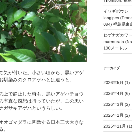
Thomson.
イワギボウシ H
longipes (Franc
894) 福島県
ヒゲナガカワトビケ
marmorata 
190メートル
アーカイブ
て気が付いた。小さい頃から、黒いアゲ
お馴染みのクロアゲハとは違うと。
2026年5月
(1)
2026年4月
(6)
の上で静止した時も、黒いアゲハチョウ
の率直な感想は持っていたが、この黒い
2026年3月
(2)
ナガサキアゲハというらしい。
2026年1月
(2)
オオゴマダラに匹敵する日本三大大きな
2025年11月
(1
る。