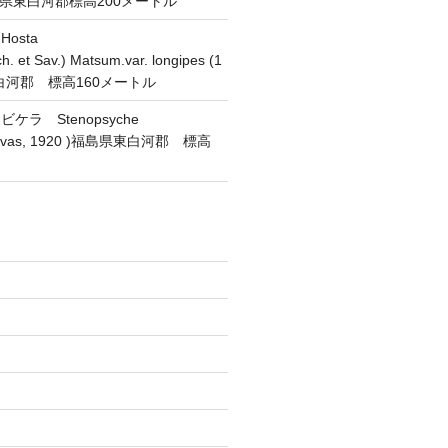
 福島県東白河郡標高200メートル
osta
h. et Sav.) Matsum.var. longipes (1
東白河郡 標高160メートル
ラ Stenopsyche
(Navas, 1920 )福島県東白河郡 標高
)