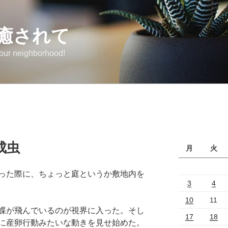
癒されて
 our neighborhood!
成虫
月
火
った際に、ちょっと庭というか敷地内を
3
4
10
11
蝶が飛んでいるのが視界に入った。そし
17
18
に産卵行動みたいな動きを見せ始めた。