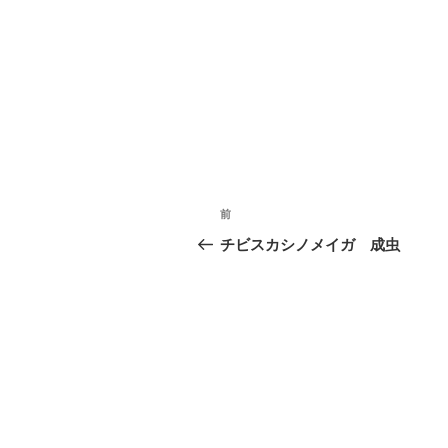
投
前
前
稿
の
チビスカシノメイガ 成虫
投
ナ
稿
ビ
ゲ
ー
シ