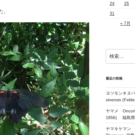
24
25
た。
31
« 7月
検
索:
最近の投稿
ヨツモンキヌバコ
sinensis (Feld
ヤマメ Oncorhyn
1856) 福島
ヤマキケマン Coryd