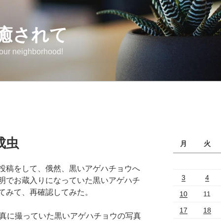
癒されて
 our neighborhood!
成虫
月
火
投稿をして、俄然、黒いアゲハチョウへ
3
4
明でお蔵入りになっていた黒いアゲハチ
てみて、再確認してみた。
10
11
17
18
写真に撮っていた黒いアゲハチョウの写真