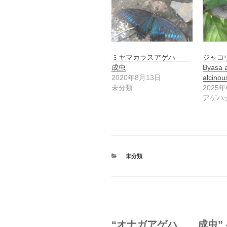
ミヤマカラスアゲハ
ジャコ
成虫
Byasa a
2020年8月13日
alcinou
未分類
2025
アゲハ
カ
未分類
テ
ゴ
リ
ー
“オナガアゲハ 成虫” 