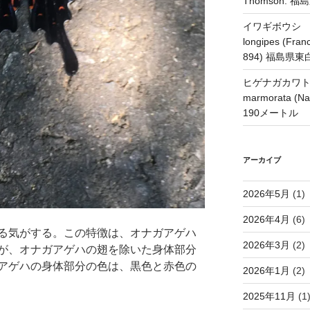
Thomson.
イワギボウシ H
longipes (Franc
894) 福島県
ヒゲナガカワトビケ
marmorata 
190メートル
アーカイブ
2026年5月
(1)
2026年4月
(6)
る気がする。この特徴は、オナガアゲハ
2026年3月
(2)
が、オナガアゲハの翅を除いた身体部分
アゲハの身体部分の色は、黒色と赤色の
2026年1月
(2)
2025年11月
(1