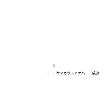
投
前
前
稿
の
ミヤマカラスアゲハ 成虫
投
ナ
稿
ビ
ゲ