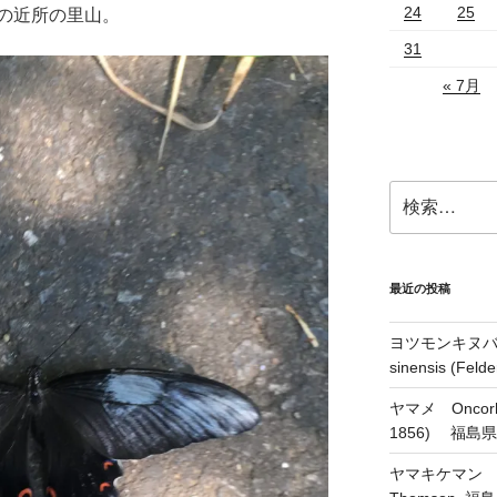
24
25
の近所の里山。
31
« 7月
検
索:
最近の投稿
ヨツモンキヌバコ
sinensis (Feld
ヤマメ Oncorhyn
1856) 福島
ヤマキケマン Coryd