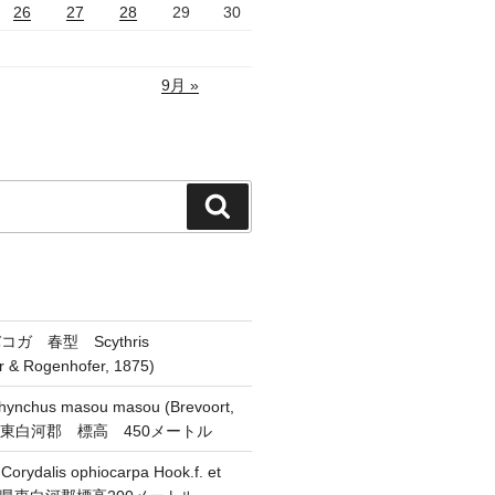
26
27
28
29
30
9月 »
検
索
ガ 春型 Scythris
er & Rogenhofer, 1875)
chus masou masou (Brevoort,
県東白河郡 標高 450メートル
alis ophiocarpa Hook.f. et