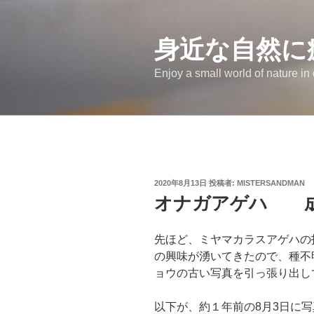
コ
ン
テ
身近な自然に
ン
Enjoy a small world of nature in
ツ
へ
ス
キ
ッ
プ
投
2020年8月13日
投稿者:
MISTERSANDMAN
稿
オナガアゲハ 
日:
先ほど、ミヤマカラスアゲハの
の興味が湧いてきたので、種不
ョウの古い写真を引っ張り出し
以下が、約１年前の8月3日に